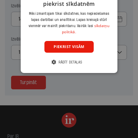
piekrist sīkdatnēm
Izvēlies sākuma datumu
Mēs izmantojam tikai sīkdatnes, kas nepieciešamas
lapas darbībai un analītikai. Lapas kreisajā stūrī
sīkdatņu
vienmēr var mainīt piekrišanu. Vairāk lasi
politikā.
Izvēlies kopiju skaitu
PIEKRIST VISĀM
1
RĀDĪT DETAĻAS
Turpināt
Par IR