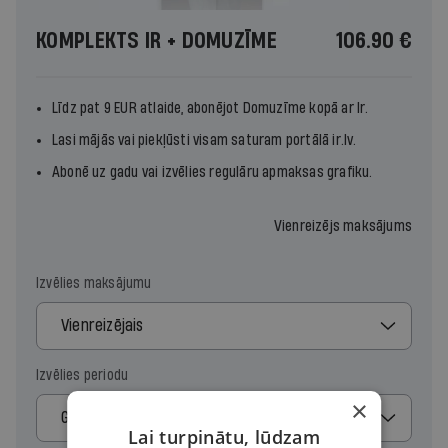
KOMPLEKTS IR + DOMUZĪME
106.90 €
Līdz pat 9 EUR atlaide, abonējot
Domuzīme
kopā ar
Ir.
Lasi mājās vai piekļūsti visam saturam portālā ir.lv.
Abonē uz gadu vai izvēlies regulāru apmaksas grafiku.
Vienreizējs maksājums
Izvēlies maksājumu
Vienreizējais
Izvēlies periodu
×
Gads
Lai turpinātu, lūdzam