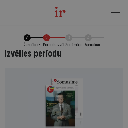
✓
2
3
4
Žurnāla izvēle
Perioda izvēle
Saņēmējs
Apmaksa
Izvēlies periodu