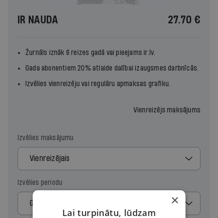
IR NAUDA
27.70 €
Žurnāls iznāk 6 reizes gadā vai pieejams ir.lv.
Gada abonentiem 20% atlaide dalībai izaugsmes
darbnīcās
.
Izvēlies vienreizēju vai regulāru apmaksas grafiku.
Vienreizējs maksājums
Izvēlies maksājumu
Vienreizējais
Izvēlies periodu
×
Gads
Lai turpinātu, lūdzam