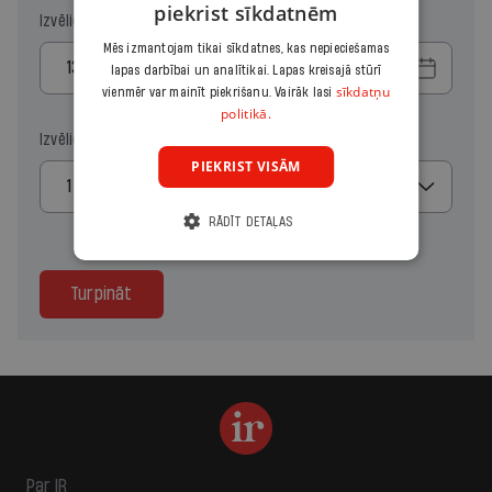
piekrist sīkdatnēm
Izvēlies sākuma datumu
Mēs izmantojam tikai sīkdatnes, kas nepieciešamas
lapas darbībai un analītikai. Lapas kreisajā stūrī
sīkdatņu
vienmēr var mainīt piekrišanu. Vairāk lasi
politikā.
Izvēlies kopiju skaitu
PIEKRIST VISĀM
1
RĀDĪT DETAĻAS
Turpināt
Par IR