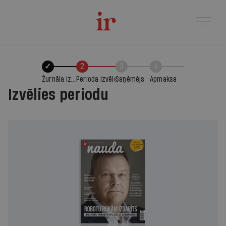
✓
2
3
4
Žurnāla izvēle
Perioda izvēle
Saņēmējs
Apmaksa
Izvēlies periodu