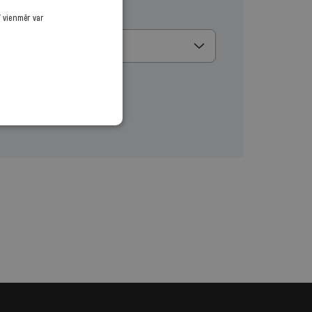
u
ī vienmēr var