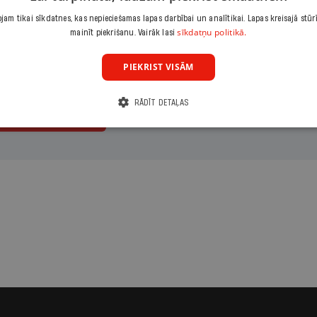
maksājumu
Izvēlies period
am tikai sīkdatnes, kas nepieciešamas lapas darbībai un analītikai. Lapas kreisajā stūr
sīkdatņu politikā.
mainīt piekrišanu. Vairāk lasi
ārais
Gads
PIEKRIST VISĀM
RĀDĪT DETAĻAS
ināt