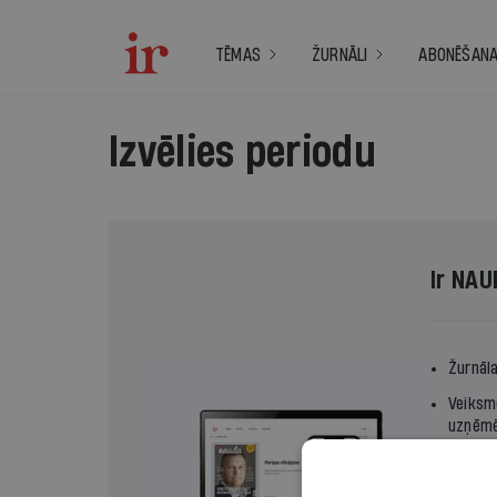
TĒMAS
ŽURNĀLI
ABONĒŠAN
Izvēlies periodu
Ir NAU
Žurnāl
Veiksme
uzņēmē
Abonē u