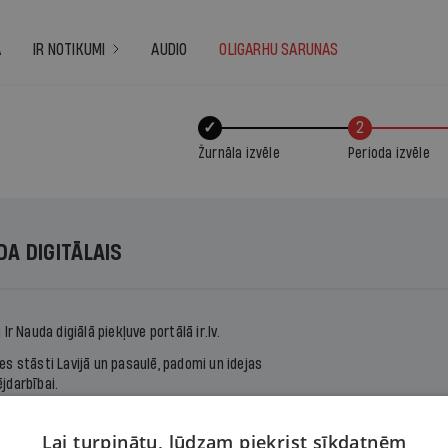
A
IR NOTIKUMI
AUDIO
OLIGARHU SARUNAS
✓
2
Žurnāla izvēle
Perioda izvēle
DA DIGITĀLAIS
a
Ir Nauda
digiālā piekļuve portālā ir.lv.
s stāsti Lavijā un pasaulē, padomi un idejas
jdarbībai.
z gadu un saņem piekļuvi visam žurnāla arhīvam.
Lai turpinātu, lūdzam piekrist sīkdatnēm