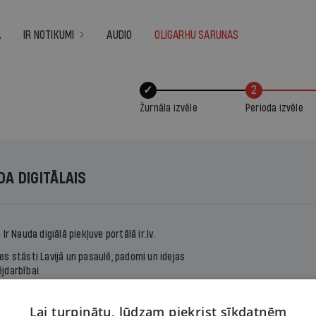
A
IR NOTIKUMI
AUDIO
OLIGARHU SARUNAS
✓
2
Žurnāla izvēle
Perioda izvēle
DA DIGITĀLAIS
a
Ir Nauda
digiālā piekļuve portālā ir.lv.
s stāsti Lavijā un pasaulē, padomi un idejas
jdarbībai.
z gadu un saņem piekļuvi visam žurnāla arhīvam.
Lai turpinātu, lūdzam piekrist sīkdatnēm