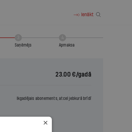
Ienākt
3
4
Saņēmējs
Apmaksa
23.00 €
/gadā
Ikgadējais abonements, atcel jebkurā brīdī
×