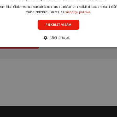
maksājumu
Izvēlies period
am tikai sīkdatnes, kas nepieciešamas lapas darbībai un analītikai. Lapas kreisajā stūr
sīkdatņu politikā.
mainīt piekrišanu. Vairāk lasi
ārais
Gads
PIEKRIST VISĀM
RĀDĪT DETAĻAS
ināt