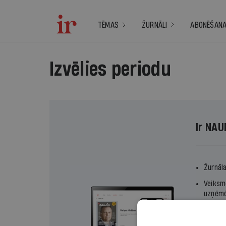
TĒMAS
ŽURNĀLI
ABONĒŠAN
Izvēlies periodu
Ir NAU
Žurnāl
Veiksme
uzņēmē
Abonē u