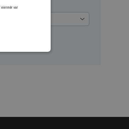
u
ī vienmēr var