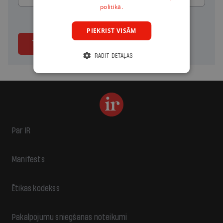
politikā.
PIEKRIST VISĀM
Turpināt
RĀDĪT DETAĻAS
Par IR
Manifests
Ētikas kodekss
Pakalpojumu sniegšanas noteikumi