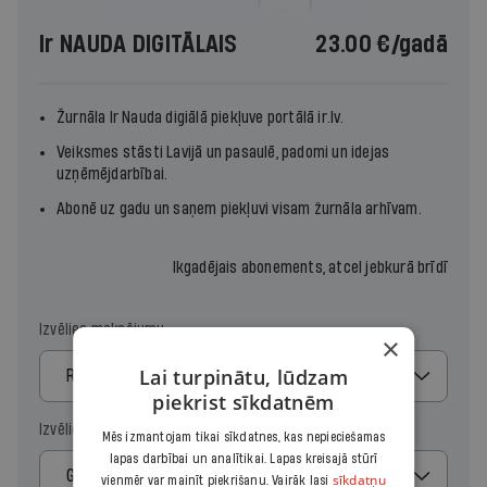
Ir NAUDA DIGITĀLAIS
23.00 €
/gadā
Žurnāla
Ir Nauda
digiālā piekļuve portālā ir.lv.
Veiksmes stāsti Lavijā un pasaulē, padomi un idejas
uzņēmējdarbībai.
Abonē uz gadu un saņem piekļuvi visam žurnāla arhīvam.
Ikgadējais abonements, atcel jebkurā brīdī
Izvēlies maksājumu
×
Lai turpinātu, lūdzam
Regulārais
piekrist sīkdatnēm
Izvēlies periodu
Mēs izmantojam tikai sīkdatnes, kas nepieciešamas
lapas darbībai un analītikai. Lapas kreisajā stūrī
Gads
sīkdatņu
vienmēr var mainīt piekrišanu. Vairāk lasi