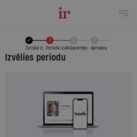
✓
2
3
4
Žurnāla izvēle
Perioda izvēle
Saņēmējs
Apmaksa
Izvēlies periodu