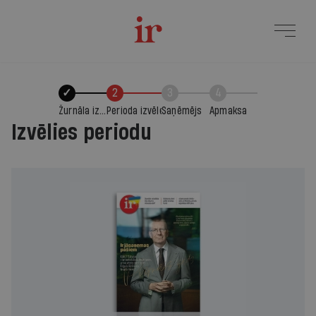
✓
2
3
4
Žurnāla izvēle
Perioda izvēle
Saņēmējs
Apmaksa
Izvēlies periodu