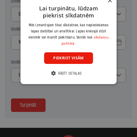
×
Izvēlies periodu
Lai turpinātu, lūdzam
Gads
piekrist sīkdatnēm
Mēs izmantojam tikai sīkdatnes, kas nepieciešamas
Izvēlies sākuma datumu
lapas darbībai un analītikai. Lapas kreisajā stūrī
sīkdatņu
vienmēr var mainīt piekrišanu. Vairāk lasi
politikā.
PIEKRIST VISĀM
Izvēlies kopiju skaitu
RĀDĪT DETAĻAS
1
Turpināt