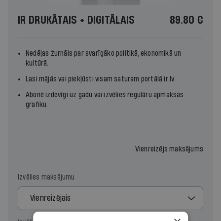
IR DRUKĀTAIS + DIGITĀLAIS
89.80 €
Nedēļas žurnāls par svarīgāko politikā, ekonomikā un
kultūrā.
Lasi mājās vai piekļūsti visam saturam portālā ir.lv.
Abonē izdevīgi uz gadu vai izvēlies regulāru apmaksas
grafiku.
Vienreizējs maksājums
Izvēlies maksājumu
Vienreizējais