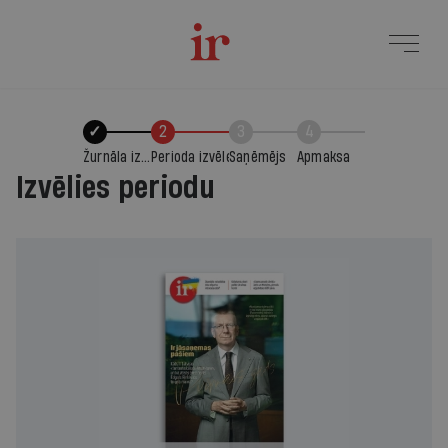
✓
2
3
4
Žurnāla izvēle
Perioda izvēle
Saņēmējs
Apmaksa
Izvēlies periodu