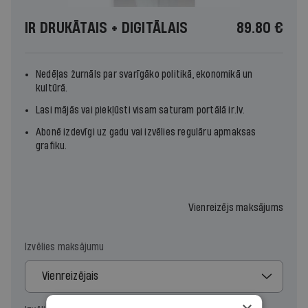
IR DRUKĀTAIS + DIGITĀLAIS
89.80 €
Nedēļas žurnāls par svarīgāko politikā, ekonomikā un
kultūrā.
Lasi mājās vai piekļūsti visam saturam portālā ir.lv.
Abonē izdevīgi uz gadu vai izvēlies regulāru apmaksas
grafiku.
Vienreizējs maksājums
Izvēlies maksājumu
Vienreizējais