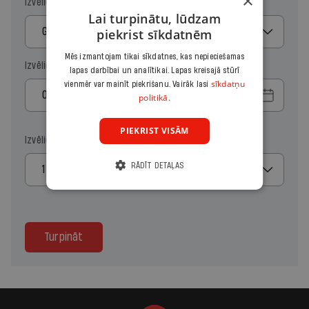
×
Izvēlies periodu
Lai turpinātu, lūdzam
Gads
piekrist sīkdatnēm
Mēs izmantojam tikai sīkdatnes, kas nepieciešamas
Izvēlies sākuma datumu
lapas darbībai un analītikai. Lapas kreisajā stūrī
sīkdatņu
vienmēr var mainīt piekrišanu. Vairāk lasi
politikā.
PIEKRIST VISĀM
Izvēlies kopiju skaitu
RĀDĪT DETAĻAS
1
Turpināt