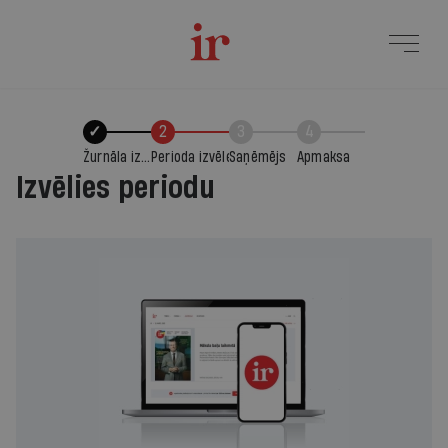
✓
2
3
4
Žurnāla izvēle
Perioda izvēle
Saņēmējs
Apmaksa
Izvēlies periodu