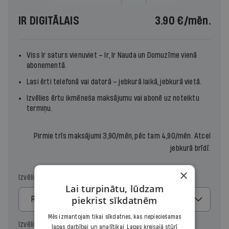
IR DIGITĀLAIS
3.90 €
/mēn.
Viss Ir saturs vienuviet –
Ir
,
Ir Nauda
un
Domuzīme
vienā
abonementā.
Lasi ērti telefonā vai datorā – jebkurā laikā, jebkurā vietā.
Izvēlies ērtu ikmēneša maksājumu vai abonē uz noteiktu
termiņu.
Pirmie trīs maksājumi 3,90/mēn, pēc tam 4,90/mēn. Atcel
jebkurā brīdī.
×
Izvēlies maksājumu
Lai turpinātu, lūdzam
piekrist sīkdatnēm
Regulārais
Mēs izmantojam tikai sīkdatnes, kas nepieciešamas
Izvēlies periodu
lapas darbībai un analītikai. Lapas kreisajā stūrī