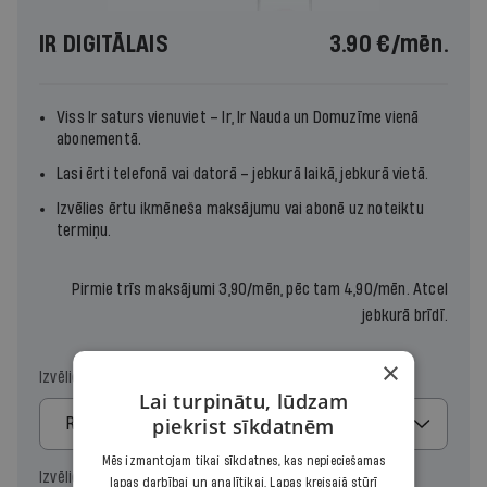
IR DIGITĀLAIS
3.90 €
/mēn.
Viss Ir saturs vienuviet –
Ir
,
Ir Nauda
un
Domuzīme
vienā
abonementā.
Lasi ērti telefonā vai datorā – jebkurā laikā, jebkurā vietā.
Izvēlies ērtu ikmēneša maksājumu vai abonē uz noteiktu
termiņu.
Pirmie trīs maksājumi 3,90/mēn, pēc tam 4,90/mēn. Atcel
jebkurā brīdī.
×
Izvēlies maksājumu
Lai turpinātu, lūdzam
piekrist sīkdatnēm
Regulārais
Mēs izmantojam tikai sīkdatnes, kas nepieciešamas
Izvēlies periodu
lapas darbībai un analītikai. Lapas kreisajā stūrī