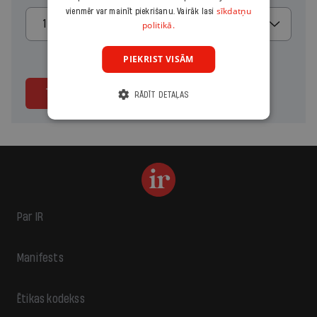
sīkdatņu
vienmēr var mainīt piekrišanu. Vairāk lasi
1 mēnesis
politikā.
PIEKRIST VISĀM
Turpināt
RĀDĪT DETAĻAS
Par IR
Manifests
Ētikas kodekss