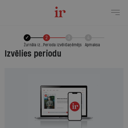
✓
2
3
4
Žurnāla izvēle
Perioda izvēle
Saņēmējs
Apmaksa
Izvēlies periodu