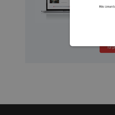
Mēs izmantoj
Izvēlies 
Regul
Turp