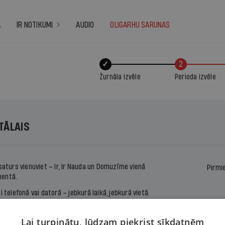
A
IR NOTIKUMI
AUDIO
OLIGARHU SARUNAS
✓
2
Žurnāla izvēle
Perioda izvēle
ITĀLAIS
 saturs vienuviet –
Ir
,
Ir Nauda
un
Domuzīme
vienā
Pirmi
entā.
ti telefonā vai datorā – jebkurā laikā, jebkurā vietā.
s ērtu ikmēneša maksājumu vai abonē uz noteiktu
u.
Lai turpinātu, lūdzam piekrist sīkdatnēm