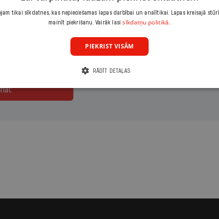
am tikai sīkdatnes, kas nepieciešamas lapas darbībai un analītikai. Lapas kreisajā stūr
maksājumu
Izvēlies period
sīkdatņu politikā.
mainīt piekrišanu. Vairāk lasi
ārais
1 mēnesis
PIEKRIST VISĀM
RĀDĪT DETAĻAS
ināt