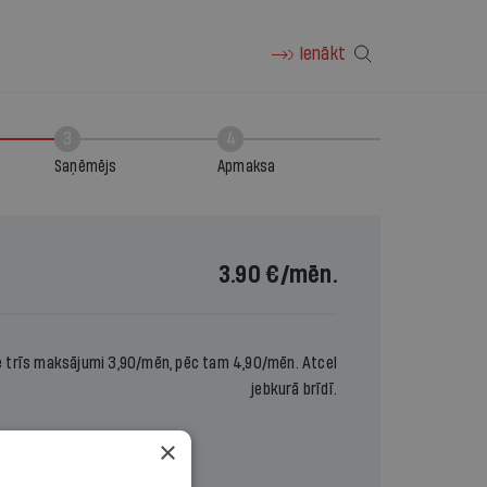
Ienākt
3
4
Saņēmējs
Apmaksa
3.90 €
/mēn.
e trīs maksājumi 3,90/mēn, pēc tam 4,90/mēn. Atcel
jebkurā brīdī.
×