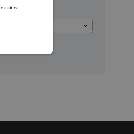
ī vienmēr var
u