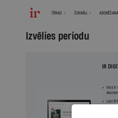
TĒMAS
ŽURNĀLI
ABONĒŠAN
Izvēlies periodu
IR DIG
Viss Ir
abonem
Lasi ēr
Izvēlie
termiņ