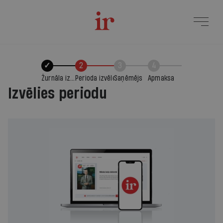
✓
2
3
4
Žurnāla izvēle
Perioda izvēle
Saņēmējs
Apmaksa
Izvēlies periodu