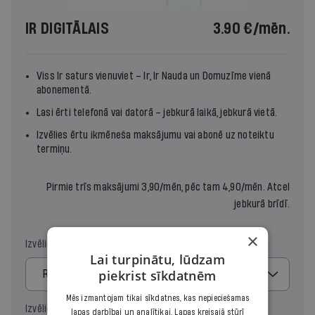
IR DIGITĀLAIS
3.90 €
/mēn.
Viss Ir saturs vienuviet –
Ir
,
Ir Nauda
un
Domuzīme
vienā
abonementā.
Lasi ērti telefonā vai datorā – jebkurā laikā, jebkurā vietā.
Izvēlies ērtu ikmēneša maksājumu vai abonē uz noteiktu
termiņu.
Pirmie trīs maksājumi 3,90/mēn, pēc tam 4,90/mēn. Atcel
jebkurā brīdī.
×
Izvēlies maksājumu
Lai turpinātu, lūdzam
piekrist sīkdatnēm
Regulārais
Mēs izmantojam tikai sīkdatnes, kas nepieciešamas
Izvēlies periodu
lapas darbībai un analītikai. Lapas kreisajā stūrī