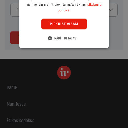
sīkdatņu
vienmēr var mainīt piekrišanu. Vairāk lasi
1 mēnesis
politikā.
PIEKRIST VISĀM
Turpināt
RĀDĪT DETAĻAS
Par IR
Manifests
Ētikas kodekss