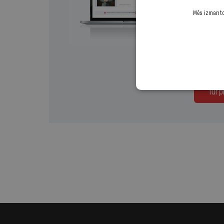
Mēs izmantoj
Izvēlies 
Regul
Turp