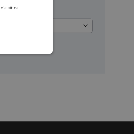
ī vienmēr var
u