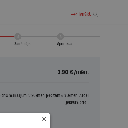
Ienākt
3
4
Saņēmējs
Apmaksa
3.90 €
/mēn.
e trīs maksājumi 3,90/mēn, pēc tam 4,90/mēn. Atcel
jebkurā brīdī.
×