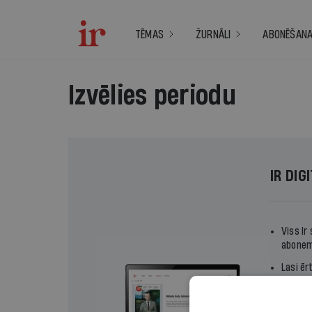
TĒMAS
ŽURNĀLI
ABONĒŠAN
Izvēlies periodu
IR DIG
Viss Ir
abonem
Lasi ēr
Izvēlie
termiņ