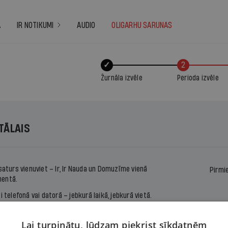
A
IR NOTIKUMI
AUDIO
OLIGARHU SARUNAS
✓
2
Žurnāla izvēle
Perioda izvēle
ITĀLAIS
 saturs vienuviet –
Ir
,
Ir Nauda
un
Domuzīme
vienā
Pirmi
entā.
ti telefonā vai datorā – jebkurā laikā, jebkurā vietā.
s ērtu ikmēneša maksājumu vai abonē uz noteiktu
u.
Lai turpinātu, lūdzam piekrist sīkdatnēm