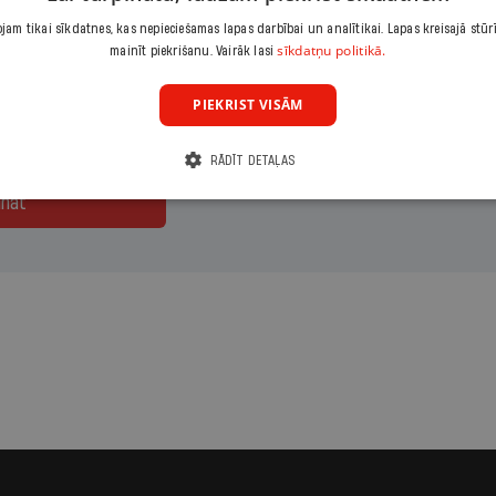
am tikai sīkdatnes, kas nepieciešamas lapas darbībai un analītikai. Lapas kreisajā stūr
maksājumu
Izvēlies period
sīkdatņu politikā.
mainīt piekrišanu. Vairāk lasi
ārais
1 mēnesis
PIEKRIST VISĀM
RĀDĪT DETAĻAS
ināt