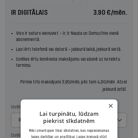
IR DIGITĀLAIS
3.90 €
/mēn.
Viss Ir saturs vienuviet –
Ir
,
Ir Nauda
un
Domuzīme
vienā
abonementā.
Lasi ērti telefonā vai datorā – jebkurā laikā, jebkurā vietā.
Izvēlies ērtu ikmēneša maksājumu vai abonē uz noteiktu
termiņu.
Pirmie trīs maksājumi 3,90/mēn, pēc tam 4,90/mēn. Atcel
jebkurā brīdī.
×
Izvēlies maksājumu
Lai turpinātu, lūdzam
piekrist sīkdatnēm
Regulārais
Mēs izmantojam tikai sīkdatnes, kas nepieciešamas
Izvēlies periodu
lapas darbībai un analītikai. Lapas kreisajā stūrī