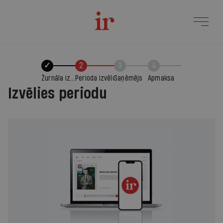
✓
2
3
4
Žurnāla izvēle
Perioda izvēle
Saņēmējs
Apmaksa
Izvēlies periodu