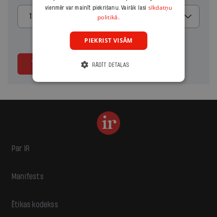
sīkdatņu
vienmēr var mainīt piekrišanu. Vairāk lasi
1 mēnesis
politikā.
PIEKRIST VISĀM
Turpināt
RĀDĪT DETAĻAS
Par IR
Manifests
Ētikas kodekss