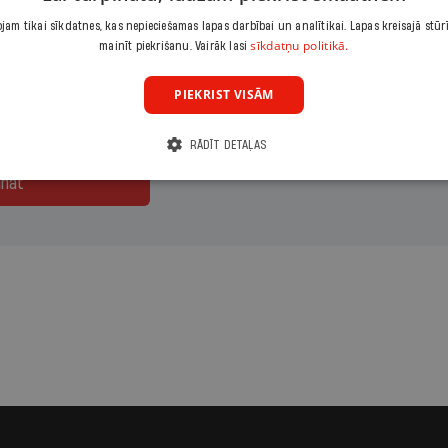
am tikai sīkdatnes, kas nepieciešamas lapas darbībai un analītikai. Lapas kreisajā stūr
maksājumu
Izvēlies period
sīkdatņu politikā.
mainīt piekrišanu. Vairāk lasi
ārais
1 mēnesis
PIEKRIST VISĀM
RĀDĪT DETAĻAS
ināt