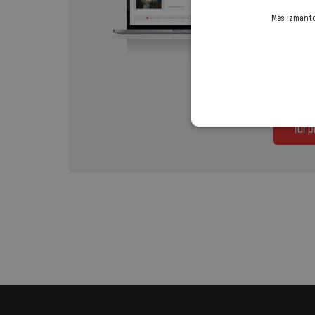
Mēs izmantoj
Izvēlies 
Regul
Turp