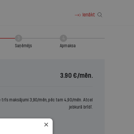
Ienākt
3
4
Saņēmējs
Apmaksa
3.90 €
/mēn.
e trīs maksājumi 3,90/mēn, pēc tam 4,90/mēn. Atcel
jebkurā brīdī.
×