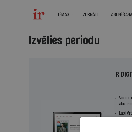
TĒMAS
ŽURNĀLI
ABONĒŠAN
Izvēlies periodu
IR DIG
Viss Ir
abonem
Lasi ēr
Izvēlie
termiņ