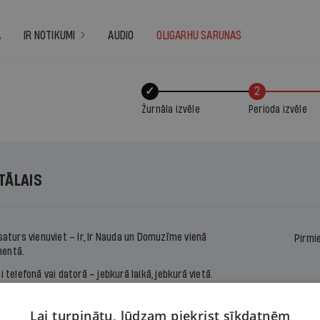
A
IR NOTIKUMI
AUDIO
OLIGARHU SARUNAS
✓
2
Žurnāla izvēle
Perioda izvēle
ITĀLAIS
 saturs vienuviet –
Ir
,
Ir Nauda
un
Domuzīme
vienā
Pirmi
entā.
ti telefonā vai datorā – jebkurā laikā, jebkurā vietā.
s ērtu ikmēneša maksājumu vai abonē uz noteiktu
u.
Lai turpinātu, lūdzam piekrist sīkdatnēm