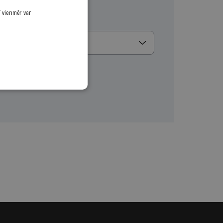
ī vienmēr var
u