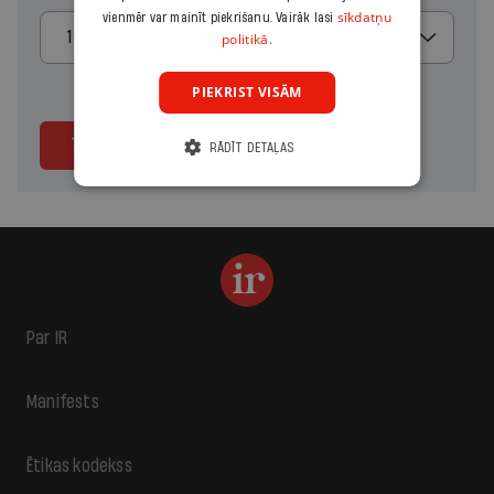
sīkdatņu
vienmēr var mainīt piekrišanu. Vairāk lasi
1 mēnesis
politikā.
PIEKRIST VISĀM
Turpināt
RĀDĪT DETAĻAS
Par IR
Manifests
Ētikas kodekss