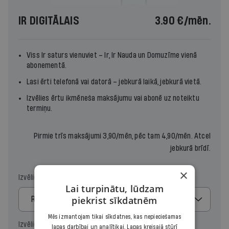
IR DIGITĀLAIS
3.90 €
/mēn.
Viss Ir saturs vienuviet –
Ir
,
Ir Nauda
un
Domuzīme
vienā
abonementā.
Lasi ērti telefonā vai datorā – jebkurā laikā, jebkurā vietā.
Izvēlies ērtu ikmēneša maksājumu vai abonē uz noteiktu
termiņu.
Pirmie trīs maksājumi 3,90/mēn, pēc tam 4,90/mēn. Atcel
jebkurā brīdī.
×
Izvēlies maksājumu
Lai turpinātu, lūdzam
piekrist sīkdatnēm
Regulārais
Mēs izmantojam tikai sīkdatnes, kas nepieciešamas
Izvēlies periodu
lapas darbībai un analītikai. Lapas kreisajā stūrī