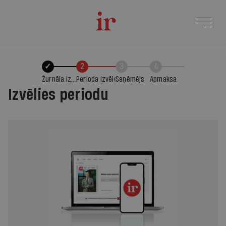
✓
2
3
4
Žurnāla izvēle
Perioda izvēle
Saņēmējs
Apmaksa
Izvēlies periodu