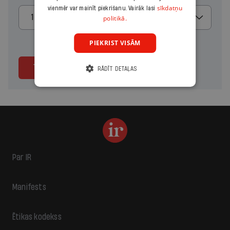
sīkdatņu
vienmēr var mainīt piekrišanu. Vairāk lasi
1 mēnesis
politikā.
PIEKRIST VISĀM
Turpināt
RĀDĪT DETAĻAS
Par IR
Manifests
Ētikas kodekss