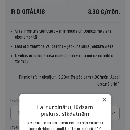
IR DIGITĀLAIS
3.90 €
/mēn.
Viss Ir saturs vienuviet –
Ir
,
Ir Nauda
un
Domuzīme
vienā
abonementā.
Lasi ērti telefonā vai datorā – jebkurā laikā, jebkurā vietā.
Izvēlies ērtu ikmēneša maksājumu vai abonē uz noteiktu
termiņu.
Pirmie trīs maksājumi 3,90/mēn, pēc tam 4,90/mēn. Atcel
jebkurā brīdī.
×
Izvēlies maksājumu
Lai turpinātu, lūdzam
piekrist sīkdatnēm
Regulārais
Mēs izmantojam tikai sīkdatnes, kas nepieciešamas
Izvēlies periodu
lapas darbībai un analītikai. Lapas kreisajā stūrī