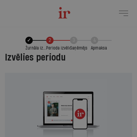
✓
2
3
4
Žurnāla izvēle
Perioda izvēle
Saņēmējs
Apmaksa
Izvēlies periodu