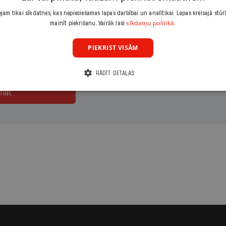
am tikai sīkdatnes, kas nepieciešamas lapas darbībai un analītikai. Lapas kreisajā stūr
maksājumu
Izvēlies period
sīkdatņu politikā.
mainīt piekrišanu. Vairāk lasi
ārais
1 mēnesis
PIEKRIST VISĀM
RĀDĪT DETAĻAS
ināt