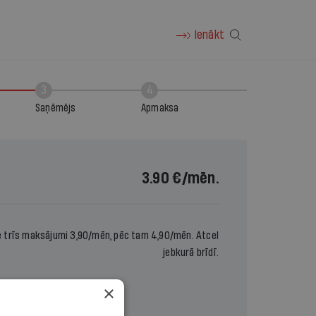
Ienākt
3
4
Saņēmējs
Apmaksa
3.90 €
/mēn.
e trīs maksājumi 3,90/mēn, pēc tam 4,90/mēn. Atcel
jebkurā brīdī.
×