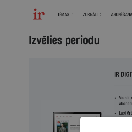
TĒMAS
ŽURNĀLI
ABONĒŠAN
Izvēlies periodu
IR DIG
Viss Ir
abonem
Lasi ēr
Izvēlie
termiņ