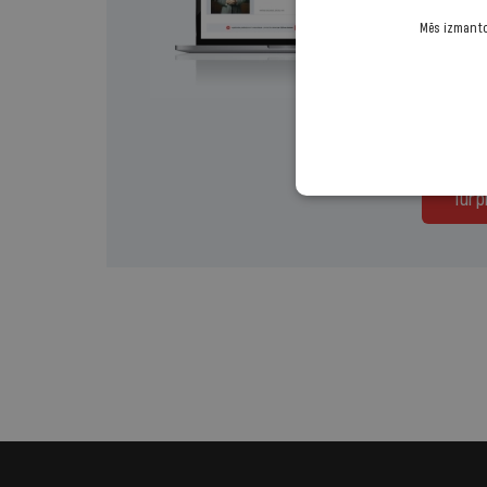
Mēs izmantoj
Izvēlies 
Regul
Turp