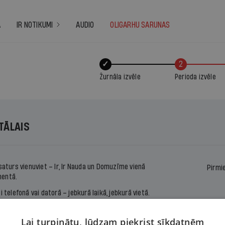
A
IR NOTIKUMI
AUDIO
OLIGARHU SARUNAS
✓
2
Žurnāla izvēle
Perioda izvēle
ITĀLAIS
 saturs vienuviet –
Ir
,
Ir Nauda
un
Domuzīme
vienā
Pirmi
entā.
ti telefonā vai datorā – jebkurā laikā, jebkurā vietā.
s ērtu ikmēneša maksājumu vai abonē uz noteiktu
u.
Lai turpinātu, lūdzam piekrist sīkdatnēm