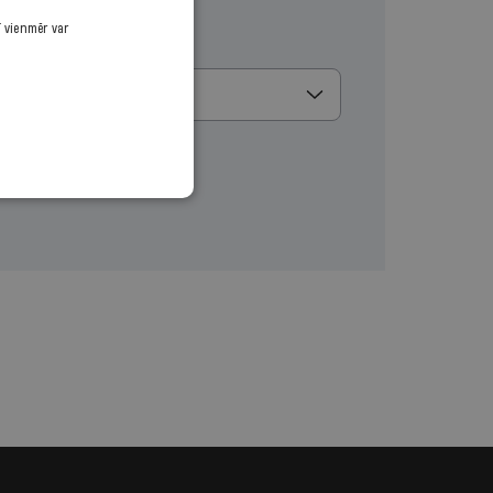
ī vienmēr var
u