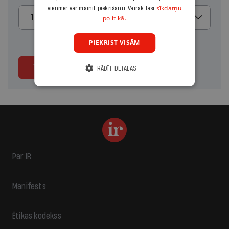
sīkdatņu
vienmēr var mainīt piekrišanu. Vairāk lasi
1 mēnesis
politikā.
PIEKRIST VISĀM
Turpināt
RĀDĪT DETAĻAS
Par IR
Manifests
Ētikas kodekss