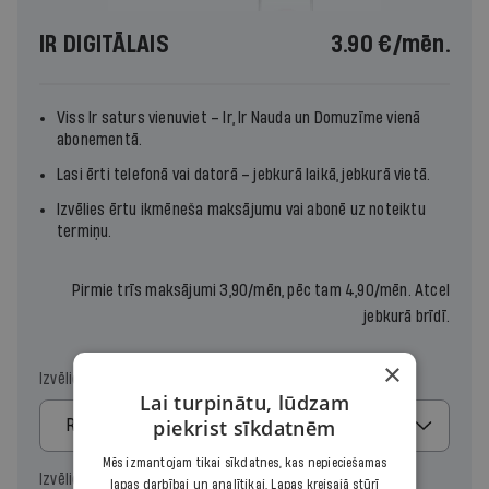
IR DIGITĀLAIS
3.90 €
/mēn.
Viss Ir saturs vienuviet –
Ir
,
Ir Nauda
un
Domuzīme
vienā
abonementā.
Lasi ērti telefonā vai datorā – jebkurā laikā, jebkurā vietā.
Izvēlies ērtu ikmēneša maksājumu vai abonē uz noteiktu
termiņu.
Pirmie trīs maksājumi 3,90/mēn, pēc tam 4,90/mēn. Atcel
jebkurā brīdī.
×
Izvēlies maksājumu
Lai turpinātu, lūdzam
piekrist sīkdatnēm
Regulārais
Mēs izmantojam tikai sīkdatnes, kas nepieciešamas
Izvēlies periodu
lapas darbībai un analītikai. Lapas kreisajā stūrī