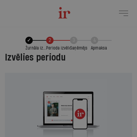
✓
2
3
4
Žurnāla izvēle
Perioda izvēle
Saņēmējs
Apmaksa
Izvēlies periodu