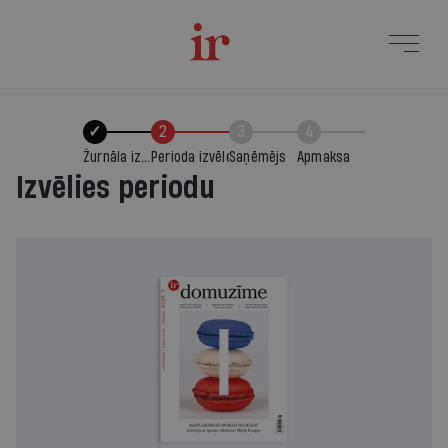
✓
2
3
4
Žurnāla izvēle
Perioda izvēle
Saņēmējs
Apmaksa
Izvēlies periodu