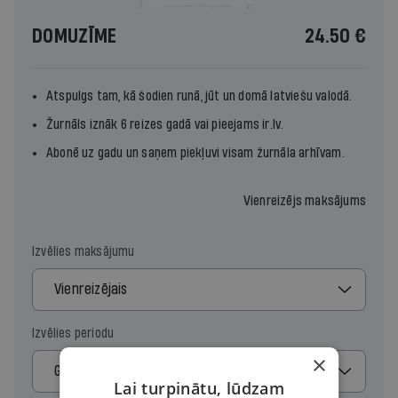
DOMUZĪME
24.50 €
Atspulgs tam, kā šodien runā, jūt un domā latviešu valodā.
Žurnāls iznāk 6 reizes gadā vai pieejams ir.lv.
Abonē uz gadu un saņem piekļuvi visam žurnāla arhīvam.
Vienreizējs maksājums
Izvēlies maksājumu
Vienreizējais
Izvēlies periodu
×
Gads
Lai turpinātu, lūdzam