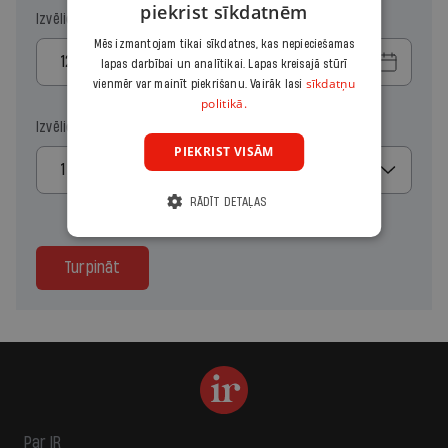
piekrist sīkdatnēm
Izvēlies sākuma datumu
Mēs izmantojam tikai sīkdatnes, kas nepieciešamas
lapas darbībai un analītikai. Lapas kreisajā stūrī
sīkdatņu
vienmēr var mainīt piekrišanu. Vairāk lasi
politikā.
Izvēlies kopiju skaitu
PIEKRIST VISĀM
1
RĀDĪT DETAĻAS
Turpināt
Par IR