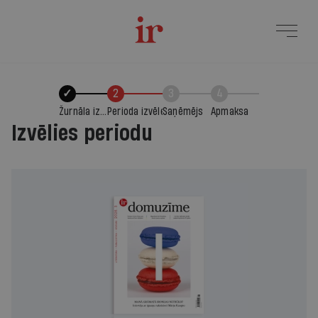
✓
2
3
4
Žurnāla izvēle
Perioda izvēle
Saņēmējs
Apmaksa
Izvēlies periodu