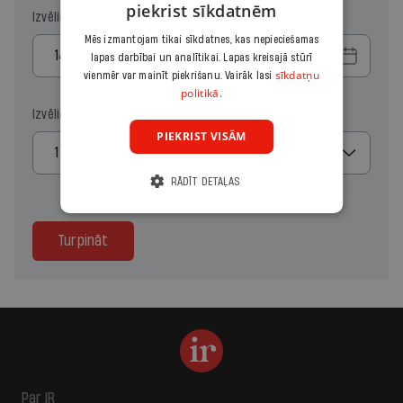
piekrist sīkdatnēm
Izvēlies sākuma datumu
Mēs izmantojam tikai sīkdatnes, kas nepieciešamas
lapas darbībai un analītikai. Lapas kreisajā stūrī
sīkdatņu
vienmēr var mainīt piekrišanu. Vairāk lasi
politikā.
Izvēlies kopiju skaitu
PIEKRIST VISĀM
1
RĀDĪT DETAĻAS
Turpināt
Par IR