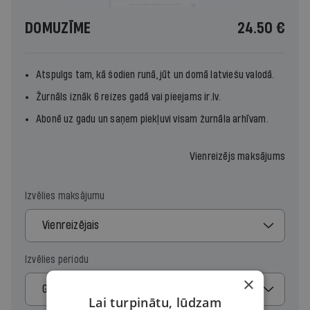
DOMUZĪME
24.50 €
Atspulgs tam, kā šodien runā, jūt un domā latviešu valodā.
Žurnāls iznāk 6 reizes gadā vai pieejams ir.lv.
Abonē uz gadu un saņem piekļuvi visam žurnāla arhīvam.
Vienreizējs maksājums
Izvēlies maksājumu
Vienreizējais
Izvēlies periodu
×
Gads
Lai turpinātu, lūdzam