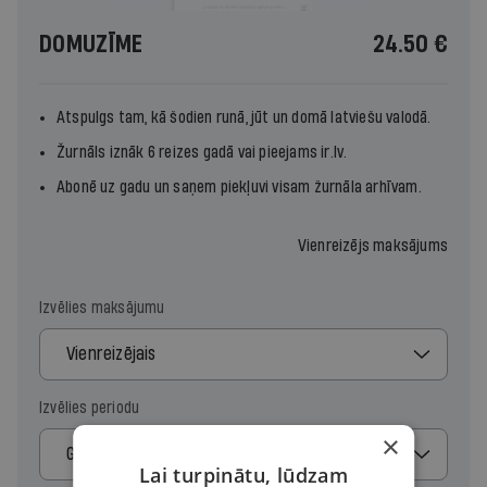
DOMUZĪME
24.50 €
Atspulgs tam, kā šodien runā, jūt un domā latviešu valodā.
Žurnāls iznāk 6 reizes gadā vai pieejams ir.lv.
Abonē uz gadu un saņem piekļuvi visam žurnāla arhīvam.
Vienreizējs maksājums
Izvēlies maksājumu
Vienreizējais
Izvēlies periodu
×
Gads
Lai turpinātu, lūdzam