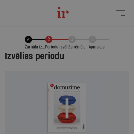
✓
2
3
4
Žurnāla izvēle
Perioda izvēle
Saņēmējs
Apmaksa
Izvēlies periodu