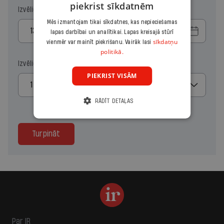
piekrist sīkdatnēm
Izvēlies sākuma datumu
Mēs izmantojam tikai sīkdatnes, kas nepieciešamas
lapas darbībai un analītikai. Lapas kreisajā stūrī
sīkdatņu
vienmēr var mainīt piekrišanu. Vairāk lasi
politikā.
Izvēlies kopiju skaitu
PIEKRIST VISĀM
1
RĀDĪT DETAĻAS
Turpināt
Par IR