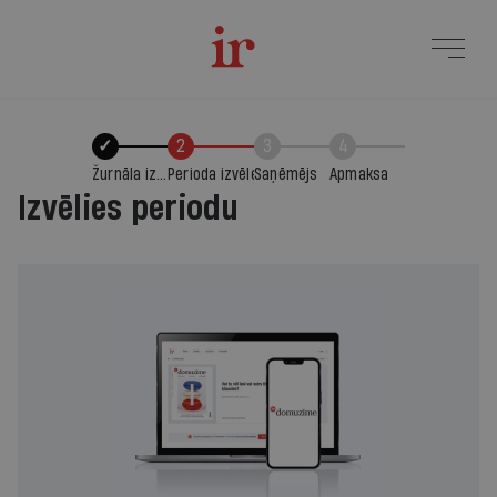
✓
2
3
4
Žurnāla izvēle
Perioda izvēle
Saņēmējs
Apmaksa
Izvēlies periodu