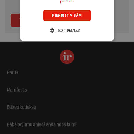
politikā.
PIEKRIST VISĀM
Turpināt
RĀDĪT DETAĻAS
Par IR
Manifests
Ētikas kodekss
Pakalpojumu sniegšanas noteikumi