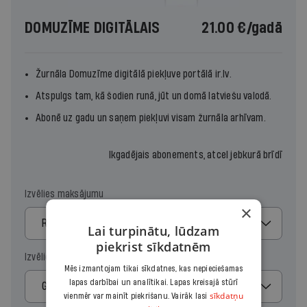
DOMUZĪME DIGITĀLAIS
21.00 €
/gadā
Žurnāla
Domuzīme
digitālā piekļuve portālā ir.lv.
Atspulgs tam, kā šodien runā, jūt un domā latviešu valodā.
Abonē uz gadu un saņem piekļuvi visam žurnāla arhīvam.
Ikgadējais abonements, atcel jebkurā brīdī
Izvēlies maksājumu
×
Regulārais
Lai turpinātu, lūdzam
piekrist sīkdatnēm
Izvēlies periodu
Mēs izmantojam tikai sīkdatnes, kas nepieciešamas
lapas darbībai un analītikai. Lapas kreisajā stūrī
Gads
sīkdatņu
vienmēr var mainīt piekrišanu. Vairāk lasi