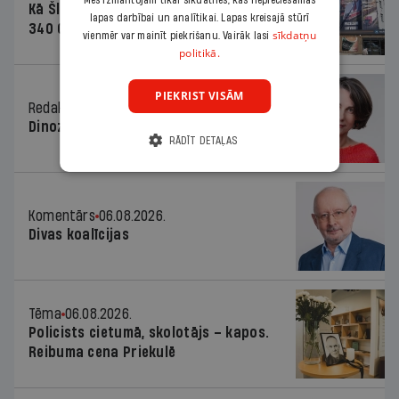
Mēs izmantojam tikai sīkdatnes, kas nepieciešamas
Kā Šlesera partija palika nesodīta par
lapas darbībai un analītikai. Lapas kreisajā stūrī
340 000 vērtu reklāmas kampaņu
sīkdatņu
vienmēr var mainīt piekrišanu. Vairāk lasi
politikā.
PIEKRIST VISĀM
Redaktores sleja
06.08.2026.
Dinozaura triks
RĀDĪT DETAĻAS
Komentārs
06.08.2026.
Divas koalīcijas
Tēma
06.08.2026.
Policists cietumā, skolotājs – kapos.
Reibuma cena Priekulē