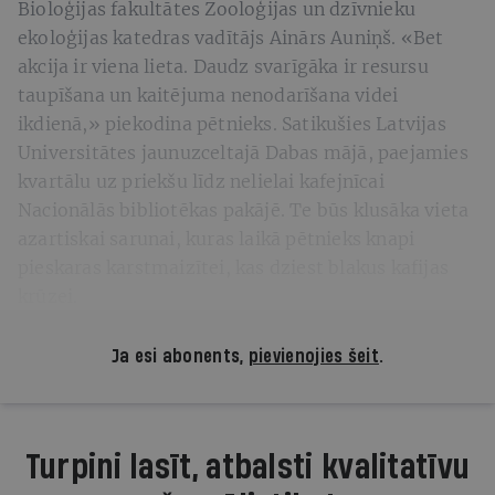
Bioloģijas fakultātes Zooloģijas un dzīvnieku
ekoloģijas katedras vadītājs Ainārs Auniņš. «Bet
akcija ir viena lieta. Daudz svarīgāka ir resursu
taupīšana un kaitējuma nenodarīšana videi
ikdienā,» piekodina pētnieks. Satikušies Latvijas
Universitātes jaunuzceltajā Dabas mājā, paejamies
kvartālu uz priekšu līdz nelielai kafejnīcai
Nacionālās bibliotēkas pakājē. Te būs klusāka vieta
azartiskai sarunai, kuras laikā pētnieks knapi
pieskaras karstmaizītei, kas dziest blakus kafijas
krūzei.
Ja esi abonents,
pievienojies šeit
.
Turpini lasīt, atbalsti kvalitatīvu