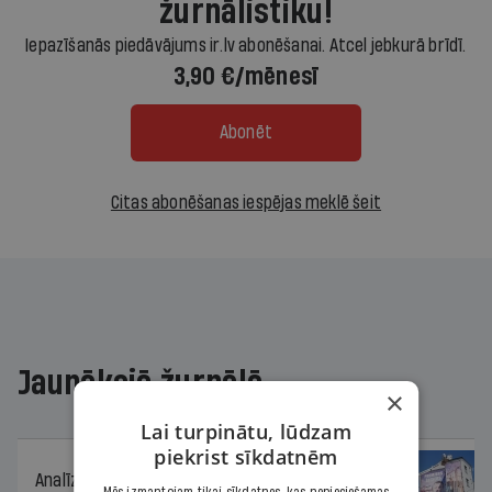
žurnālistiku!
Iepazīšanās piedāvājums ir.lv abonēšanai. Atcel jebkurā brīdī.
3,90 €/mēnesī
Abonēt
Citas abonēšanas iespējas meklē šeit
Jaunākajā žurnālā
×
Lai turpinātu, lūdzam
piekrist sīkdatnēm
Analīze
06.08.2026.