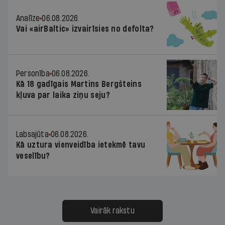
Analīze
06.08.2026.
Vai «airBaltic» izvairīsies no defolta?
Personība
06.08.2026.
Kā 18 gadīgais Martins Bergšteins
kļuva par laika ziņu seju?
Labsajūta
06.08.2026.
Kā uztura vienveidība ietekmē tavu
veselību?
Vairāk rakstu