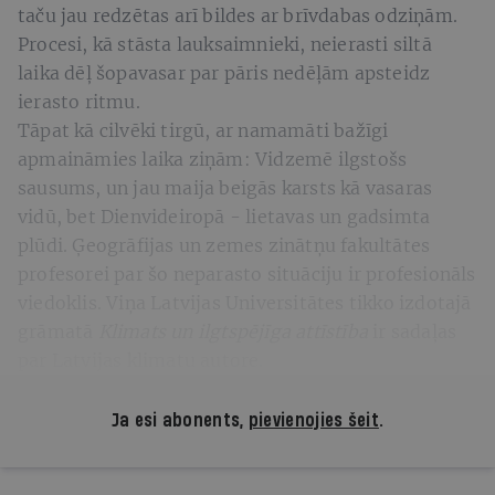
taču jau redzētas arī bildes ar brīvdabas odziņām.
Procesi, kā stāsta lauksaimnieki, neierasti siltā
laika dēļ šopavasar par pāris nedēļām apsteidz
ierasto ritmu.
Tāpat kā cilvēki tirgū, ar namamāti bažīgi
apmaināmies laika ziņām: Vidzemē ilgstošs
sausums, un jau maija beigās karsts kā vasaras
vidū, bet Dienvideiropā - lietavas un gadsimta
plūdi. Ģeogrāfijas un zemes zinātņu fakultātes
profesorei par šo neparasto situāciju ir profesionāls
viedoklis. Viņa Latvijas Universitātes tikko izdotajā
grāmatā
Klimats un ilgtspējīga attīstība
ir sadaļas
par Latvijas klimatu autore.
Ja esi abonents,
pievienojies šeit
.