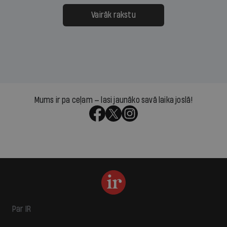
Vairāk rakstu
Mums ir pa ceļam — lasi jaunāko savā laika joslā!
Par IR