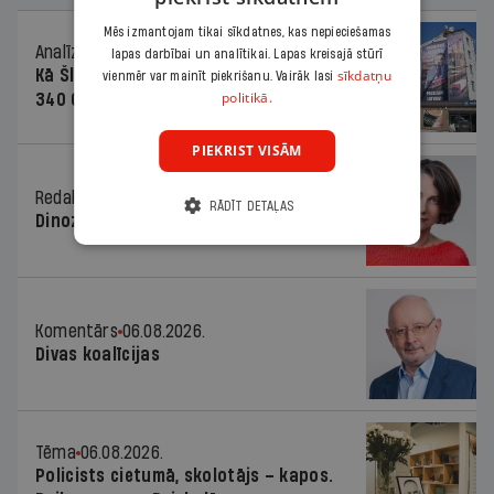
Mēs izmantojam tikai sīkdatnes, kas nepieciešamas
Analīze
06.08.2026.
lapas darbībai un analītikai. Lapas kreisajā stūrī
Kā Šlesera partija palika nesodīta par
sīkdatņu
vienmēr var mainīt piekrišanu. Vairāk lasi
politikā.
340 000 vērtu reklāmas kampaņu
PIEKRIST VISĀM
Redaktores sleja
06.08.2026.
RĀDĪT DETAĻAS
Dinozaura triks
Komentārs
06.08.2026.
Divas koalīcijas
Tēma
06.08.2026.
Policists cietumā, skolotājs – kapos.