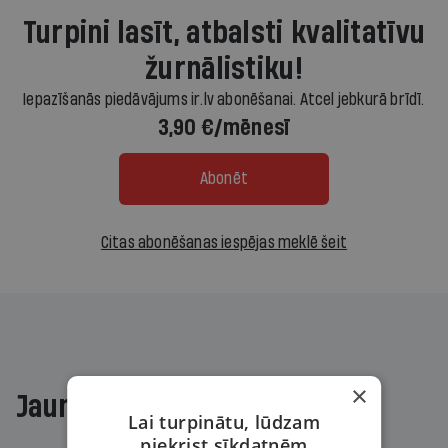
Turpini lasīt, atbalsti kvalitatīvu
žurnālistiku!
Iepazīšanās piedāvājums ir.lv abonēšanai. Atcel jebkurā brīdī.
3,90 €/mēnesī
Abonēt
Citas abonēšanas iespējas meklē šeit
×
Jaunākajā žurnālā
Lai turpinātu, lūdzam
piekrist sīkdatnēm