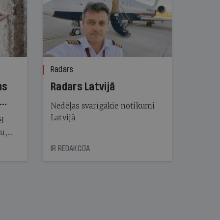
Radars
ns
Radars Latvijā
Nedēļas svarīgākie notikumi
Latvijā
ēl
ju,
icas
IR REDAKCIJA
tītāju
tēm
nāt
kad