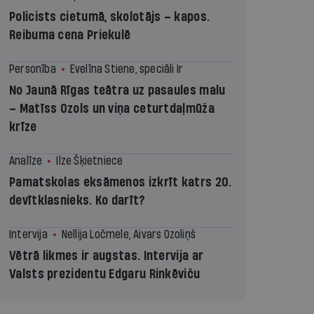
Policists cietumā, skolotājs – kapos.
Reibuma cena Priekulē
Personība
Evelīna Stiene, speciāli Ir
No Jaunā Rīgas teātra uz pasaules malu
– Matīss Ozols un viņa ceturtdaļmūža
krīze
Analīze
Ilze Šķietniece
Pamatskolas eksāmenos izkrīt katrs 20.
devītklasnieks. Ko darīt?
Intervija
Nellija Ločmele, Aivars Ozoliņš
Vētrā likmes ir augstas. Intervija ar
Valsts prezidentu Edgaru Rinkēviču