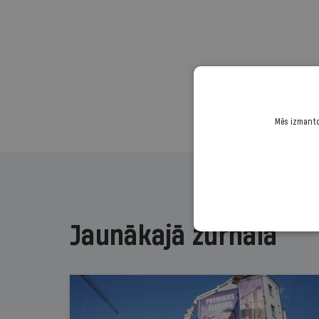
Mēs izmantoj
Jaunākajā žurnālā