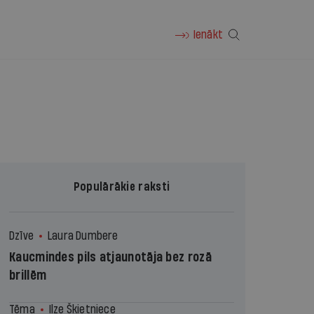
Ienākt
Populārākie raksti
Dzīve
Laura Dumbere
Kaucmindes pils atjaunotāja bez rozā
brillēm
Tēma
Ilze Šķietniece