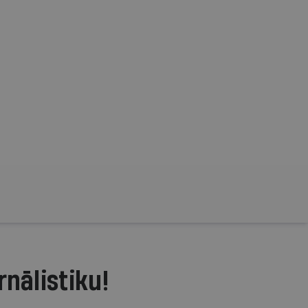
rnālistiku!
.