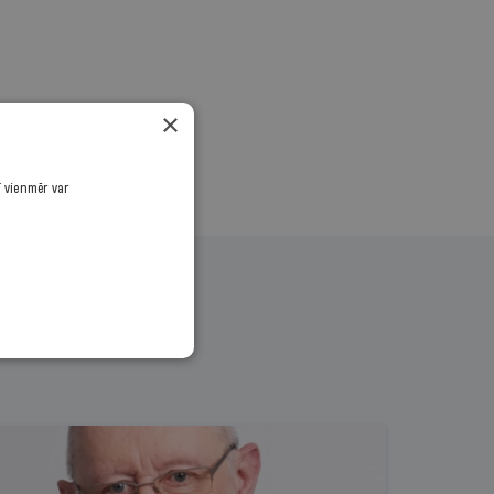
×
ī vienmēr var