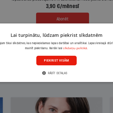
3,90 €/mēnesī
Abonēt
Lai turpinātu, lūdzam piekrist sīkdatnēm
Citas abonēšanas iespējas meklē šeit
am tikai sīkdatnes, kas nepieciešamas lapas darbībai un analītikai. Lapas kreisajā stūr
sīkdatņu politikā.
mainīt piekrišanu. Vairāk lasi
PIEKRIST VISĀM
RĀDĪT DETAĻAS