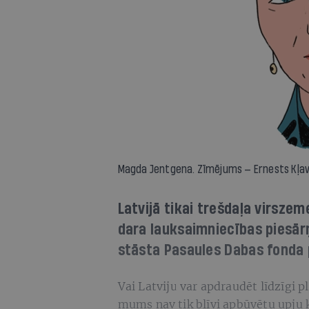
Magda Jentgena. Zīmējums — Ernests Kļav
Latvijā tikai trešdaļa virszem
dara lauksaimniecības piesār
stāsta Pasaules Dabas fonda
Vai Latviju var apdraudēt līdzīgi p
mums nav tik blīvi apbūvētu upju 