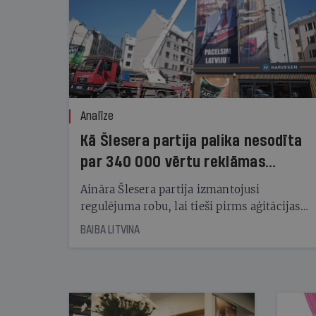
Analīze
Kā Šlesera partija palika nesodīta
par 340 000 vērtu reklāmas
kampaņu
Aināra Šlesera partija izmantojusi
regulējuma robu, lai tieši pirms aģitācijas
starta izreklamētos par summu, kas
BAIBA LITVINA
pārsniedz trešdaļu no likumīgi atļautajiem
kampaņas tēriņiem. KNAB pārkāpumus
nekonstatē