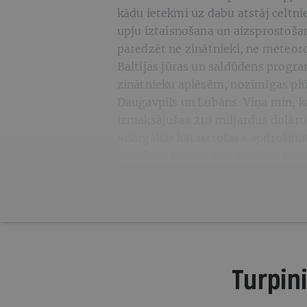
kādu ietekmi uz dabu atstāj celtni
upju iztaisnošana un aizsprostošana
paredzēt ne zinātnieki, ne meteor
Baltijas jūras un saldūdens progr
zinātnieku aplēsēm, nozīmīgas plūd
Daugavpils un Lubāns. Viņa min, k
izmaksājušas 210 miljardus dolāru
«dārgākās katastrofas» apdrošināt
izmaksas bijušas pēc plūdiem Ķīnā
Turpini