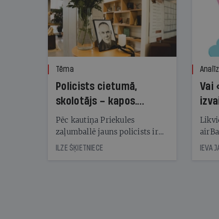
Tēma
Analī
Policists cietumā,
Vai 
skolotājs – kapos.
izva
Reibuma cena Priekulē
Pēc kautiņa Priekules
Likvi
zaļumballē jauns policists ir
airBa
nonācis cietumā, bet
oblig
ILZE ŠĶIETNIECE
IEVA 
cienījams pedagogs — kapos.
šone
Tik traģiska ir izrādījusies
lemša
divu promiļu reibuma cena
draud
sama
kas j
pirm