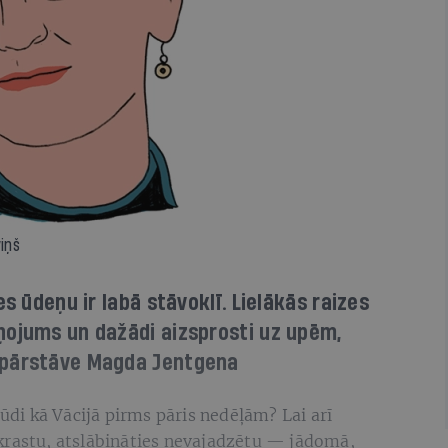
iņš
es ūdeņu ir labā stāvoklī. Lielākās raizes
ņojums un dažādi aizsprosti uz upēm,
 pārstāve Magda Jentgena
lūdi kā Vācijā pirms pāris nedēļām? Lai arī
krastu, atslābināties nevajadzētu — jādomā,