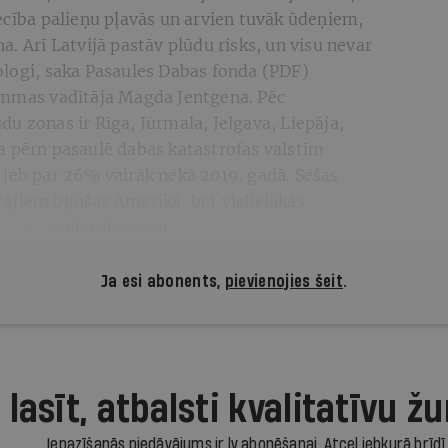
ecība palieņu pļavās un arvien tuvāk ūdeņiem,
. Arī Latvijā pastāv plūdu risks, un visu nevar
ologi, saka Pasaules Dabas fonda (PDF)
ammas vadītāja Magda Jentgena. Pēc
u zonas ir Rīga, Jūrmala, Jelgava, Liepāja,
a pērn pasaulē dabas katastrofas valstīm
 jeb par 26% vairāk nekā 2019. gadā. Sešas
ājiem bijušas Amerikā, bet vislielākās
 — 17 miljardi dolāru.
Ja esi abonents,
pievienojies šeit
.
 lasīt, atbalsti kvalitatīvu žu
Iepazīšanās piedāvājums ir.lv abonēšanai. Atcel jebkurā brīdī