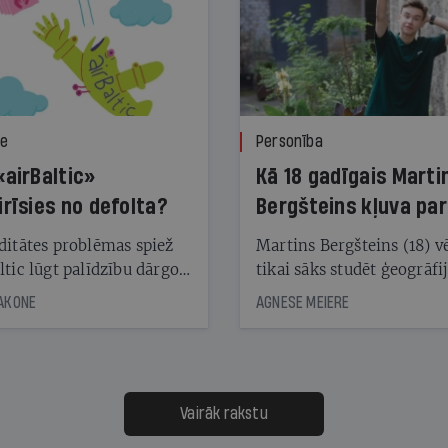
ze
Personība
«airBaltic»
Kā 18 gadīgais Marti
irīsies no defolta?
Bergšteins kļuva par
laika ziņu seju?
ditātes problēmas spiež
Martins Bergšteins (18) v
ltic lūgt palīdzību dārgo
tikai sāks studēt ģeogrāfi
āciju turētājiem, taču
bet viņa sacītajam jau uzt
JAKONE
AGNESE MEIERE
dēļ nebija kvoruma
tūkstošiem laika ziņu ska
nai. Vai lidsabiedrībai
Latvijā. Aiz dažām minū
 defolts, ja tā nespēs
televīzijas ēterā ir 11 gadi
ksāt augstos procentus,
uzcītīga darba, mammas
āpārskaita jau trīs dienas
atbalsts un drosme turpi
Vairāk rakstu
s nākamās sapulces
meteovērojumus arī tad, 