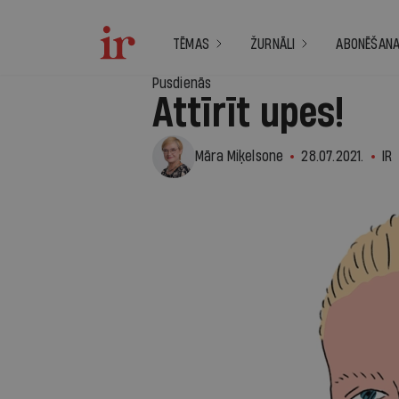
TĒMAS
ŽURNĀLI
ABONĒŠAN
Pusdienās
Attīrīt upes!
Māra Miķelsone
28.07.2021.
IR