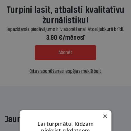
Turpini lasīt, atbalsti kvalitatīvu
žurnālistiku!
Iepazīšanās piedāvājums ir.lv abonēšanai. Atcel jebkurā brīdī.
3,90 €/mēnesī
Abonēt
Citas abonēšanas iespējas meklē šeit
×
Jaunākajā žurnālā
Lai turpinātu, lūdzam
piekrist sīkdatnēm