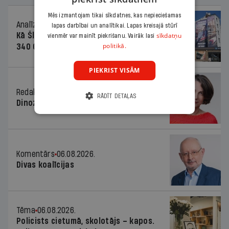
Mēs izmantojam tikai sīkdatnes, kas nepieciešamas
Analīze
06.08.2026.
lapas darbībai un analītikai. Lapas kreisajā stūrī
sīkdatņu
Kā Šlesera partija palika nesodīta par
vienmēr var mainīt piekrišanu. Vairāk lasi
politikā.
340 000 vērtu reklāmas kampaņu
PIEKRIST VISĀM
Redaktores sleja
06.08.2026.
RĀDĪT DETAĻAS
Dinozaura triks
Komentārs
06.08.2026.
Divas koalīcijas
Tēma
06.08.2026.
Policists cietumā, skolotājs – kapos.