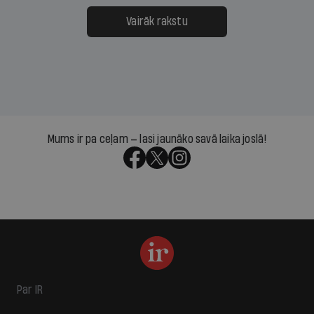
Vairāk rakstu
Mums ir pa ceļam — lasi jaunāko savā laika joslā!
Par IR