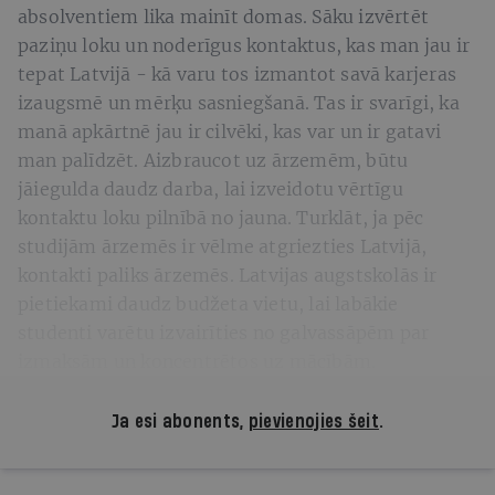
absolventiem lika mainīt domas. Sāku izvērtēt
paziņu loku un noderīgus kontaktus, kas man jau ir
tepat Latvijā - kā varu tos izmantot savā karjeras
izaugsmē un mērķu sasniegšanā. Tas ir svarīgi, ka
manā apkārtnē jau ir cilvēki, kas var un ir gatavi
man palīdzēt. Aizbraucot uz ārzemēm, būtu
jāiegulda daudz darba, lai izveidotu vērtīgu
kontaktu loku pilnībā no jauna. Turklāt, ja pēc
studijām ārzemēs ir vēlme atgriezties Latvijā,
kontakti paliks ārzemēs. Latvijas augstskolās ir
pietiekami daudz budžeta vietu, lai labākie
studenti varētu izvairīties no galvassāpēm par
izmaksām un koncentrētos uz mācībām.
Ja esi abonents,
pievienojies šeit
.