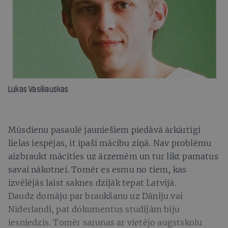
Lukas Vasiliauskas
Mūsdienu pasaulē jauniešiem piedāvā ārkārtīgi
lielas iespējas, it īpaši mācību ziņā. Nav problēmu
aizbraukt mācīties uz ārzemēm un tur likt pamatus
savai nākotnei. Tomēr es esmu no tiem, kas
izvēlējās laist saknes dziļāk tepat Latvijā.
Daudz domāju par braukšanu uz Dāniju vai
Nīderlandi, pat dokumentus studijām biju
iesniedzis. Tomēr sarunas ar vietējo augstskolu