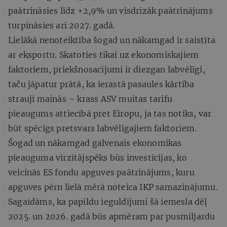
paātrināsies līdz +2,9% un visdrīzāk paātrinājums
turpināsies arī 2027. gadā.
Lielākā nenoteiktība šogad un nākamgad ir saistīta
ar eksportu. Skatoties tikai uz ekonomiskajiem
faktoriem, priekšnosacījumi ir diezgan labvēlīgi,
taču jāpatur prātā, ka ierastā pasaules kārtība
strauji mainās – krass ASV muitas tarifu
pieaugums attiecībā pret Eiropu, ja tas notiks, var
būt spēcīgs pretsvars labvēlīgajiem faktoriem.
Šogad un nākamgad galvenais ekonomikas
pieauguma virzītājspēks būs investīcijas, ko
veicinās ES fondu apguves paātrinājums, kuru
apguves pērn lielā mērā noteica IKP samazinājumu.
Sagaidāms, ka papildu ieguldījumi šā iemesla dēļ
2025. un 2026. gadā būs apmēram par pusmiljardu