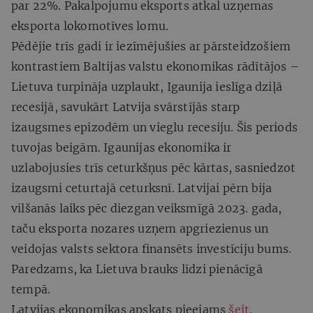
par 22%. Pakalpojumu eksports atkal uzņemas
eksporta lokomotīves lomu.
Pēdējie trīs gadi ir iezīmējušies ar pārsteidzošiem
kontrastiem Baltijas valstu ekonomikas rādītājos –
Lietuva turpināja uzplaukt, Igaunija ieslīga dziļā
recesijā, savukārt Latvija svārstījās starp
izaugsmes epizodēm un vieglu recesiju. Šis periods
tuvojas beigām. Igaunijas ekonomika ir
uzlabojusies trīs ceturkšņus pēc kārtas, sasniedzot
izaugsmi ceturtajā ceturksnī. Latvijai pērn bija
vilšanās laiks pēc diezgan veiksmīgā 2023. gada,
taču eksporta nozares uzņem apgriezienus un
veidojas valsts sektora finansēts investīciju bums.
Paredzams, ka Lietuva brauks līdzi pienācīgā
tempā.
Latvijas ekonomikas apskats pieejams
šeit
.