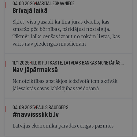
04.08.2026
MARIJA LESKAVNIECE
Brīvajā laikā
Šķiet, visu pasauli kā lina jūras dvielis, kas
smaržo pēc bērnības, pārklājusi nostalģija.
Tikmēr laiks cenšas izraut no rokām lietas, kas
vairs nav piederīgas mūsdienām
11.11.2025
ULDIS RUTKASTE, LATVIJAS BANKAS MONETĀRĀS POLITIKAS PĀRVALDES VADĪTĀJS
Nav jāpārmaksā
Nenoteiktības apstākļos iedzīvotājiem aktīvāk
jāiesaistās savas labklājības veidošanā
04.09.2025
PAULS RAUDSEPS
#navvissslikti.lv
Latvijas ekonomikā parādās cerīgas pazīmes