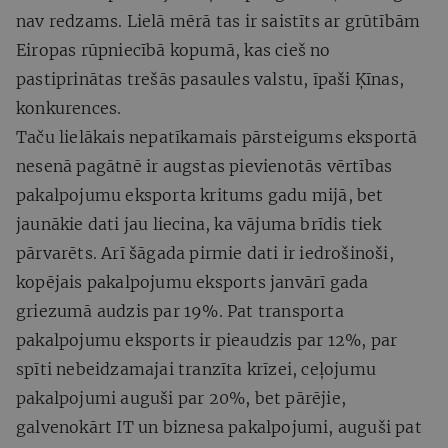
nav redzams. Lielā mērā tas ir saistīts ar grūtībām
Eiropas rūpniecībā kopumā, kas cieš no
pastiprinātas trešās pasaules valstu, īpaši Ķīnas,
konkurences.
Taču lielākais nepatīkamais pārsteigums eksportā
nesenā pagātnē ir augstas pievienotās vērtības
pakalpojumu eksporta kritums gadu mijā, bet
jaunākie dati jau liecina, ka vājuma brīdis tiek
pārvarēts. Arī šāgada pirmie dati ir iedrošinoši,
kopējais pakalpojumu eksports janvārī gada
griezumā audzis par 19%. Pat transporta
pakalpojumu eksports ir pieaudzis par 12%, par
spīti nebeidzamajai tranzīta krīzei, ceļojumu
pakalpojumi auguši par 20%, bet pārējie,
galvenokārt IT un biznesa pakalpojumi, auguši pat