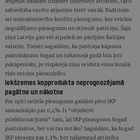
iespējas bankām finansēt uzņēmēju attīstību, taču
sabiedrība varētu atļauties tērēt vairāk. Paātrinās
arī mājsaimniecību kredītu pieaugums, kas veicina
noguldījumu pieaugumu un stimulē patēriņu. Šajā
ziņā Latvija gan vēl atpaliek no pārējām Baltijas
valstīm. Tomēr sagaidām, ka patēriņa kāpuma
paātrinājums šogad un nākamajā gadā būs ļoti
pakāpenisks, jo vispārējā ziņu veidotā emocionālā
vide veicina piesardzību.
Iekšzemes kopprodukta neprognozējamā
pagātne un nākotne
Par spīti neliela pieauguma gaidām pērn IKP
samazinājās par 0,4%. Ir “objektīvi
priekšnosacījumi” tam, lai IKP pieaugums šogad
paātrinātos, bet vai tas notiks? Sagaidām, ka šogad
IKP pieaugs par 1,3%, bet nākamgad attīstība