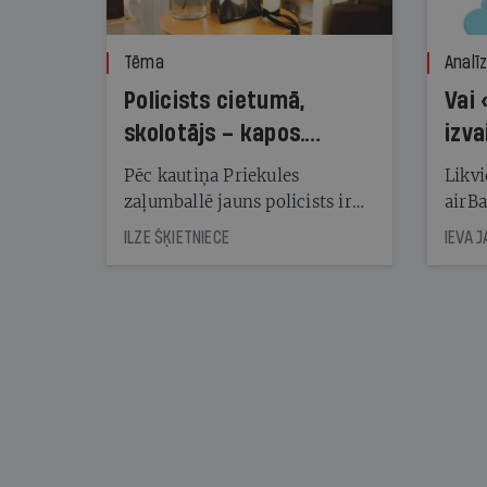
Tēma
Analī
Policists cietumā,
Vai 
skolotājs – kapos.
izva
Reibuma cena Priekulē
Pēc kautiņa Priekules
Likvi
zaļumballē jauns policists ir
airBa
nonācis cietumā, bet
oblig
ILZE ŠĶIETNIECE
IEVA 
cienījams pedagogs — kapos.
šone
Tik traģiska ir izrādījusies
lemša
divu promiļu reibuma cena
draud
sama
kas j
pirm
augus