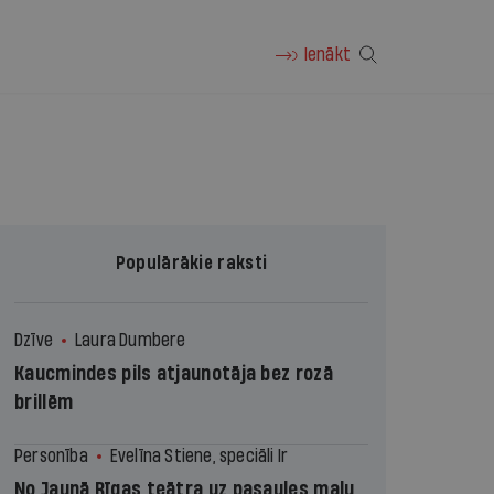
Ienākt
Populārākie raksti
Dzīve
Laura Dumbere
Kaucmindes pils atjaunotāja bez rozā
brillēm
Personība
Evelīna Stiene, speciāli Ir
No Jaunā Rīgas teātra uz pasaules malu