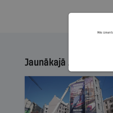
Mēs izmantoj
Jaunākajā žurnālā