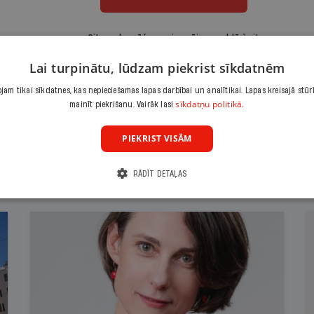
Citas abonēšanas iespējas meklē šeit
Lai turpinātu, lūdzam piekrist sīkdatnēm
am tikai sīkdatnes, kas nepieciešamas lapas darbībai un analītikai. Lapas kreisajā stūr
sīkdatņu politikā.
mainīt piekrišanu. Vairāk lasi
PIEKRIST VISĀM
RĀDĪT DETAĻAS