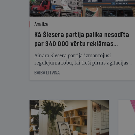
Analīze
Kā Šlesera partija palika nesodīta
par 340 000 vērtu reklāmas
kampaņu
Aināra Šlesera partija izmantojusi
regulējuma robu, lai tieši pirms aģitācijas
starta izreklamētos par summu, kas
BAIBA LITVINA
pārsniedz trešdaļu no likumīgi atļautajiem
kampaņas tēriņiem. KNAB pārkāpumus
nekonstatē