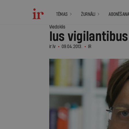
TĒMAS
ŽURNĀLI
ABONĒŠAN
Viedoklis
Ius vigilantibu
ir.lv
09.04.2013.
IR