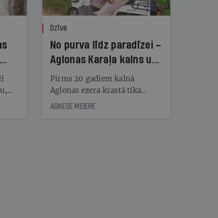
Dzīve
ns
No purva līdz paradīzei –
Aglonas Karaļa kalns un
tā radītāji
ēl
Pirms 20 gadiem kalnā
ju,
Aglonas ezera krastā tika
icas
uzstādītas pirmās koka
AGNESE MEIERE
tītāju
skulptūras, tagad Kristus
tēm
karaļa kalnā, vietā, «kur atrast
mieru un Dievu», ir vairāk
nekā 450 skulptūru un
nāt
tūkstošiem augu
kad
v