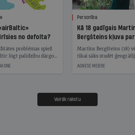
ze
Personība
«airBaltic»
Kā 18 gadīgais Marti
irīsies no defolta?
Bergšteins kļuva par
laika ziņu seju?
ditātes problēmas spiež
Martins Bergšteins (18) v
ltic lūgt palīdzību dārgo
tikai sāks studēt ģeogrāfi
āciju turētājiem, taču
bet viņa sacītajam jau uzt
JAKONE
AGNESE MEIERE
dēļ nebija kvoruma
tūkstošiem laika ziņu ska
nai. Vai lidsabiedrībai
Latvijā. Aiz dažām minū
 defolts, ja tā nespēs
televīzijas ēterā ir 11 gadi
ksāt augstos procentus,
uzcītīga darba, mammas
āpārskaita jau trīs dienas
atbalsts un drosme turpi
Vairāk rakstu
s nākamās sapulces
meteovērojumus arī tad, 
ta vidū?
šķiet, ka tie nevienam na
vajadzīgi