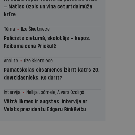
– Matīss Ozols un viņa ceturtdaļmūža
krīze
Tēma
Ilze Šķietniece
Policists cietumā, skolotājs – kapos.
Reibuma cena Priekulē
Analīze
Ilze Šķietniece
Pamatskolas eksāmenos izkrīt katrs 20.
devītklasnieks. Ko darīt?
Intervija
Nellija Ločmele, Aivars Ozoliņš
Vētrā likmes ir augstas. Intervija ar
Valsts prezidentu Edgaru Rinkēviču