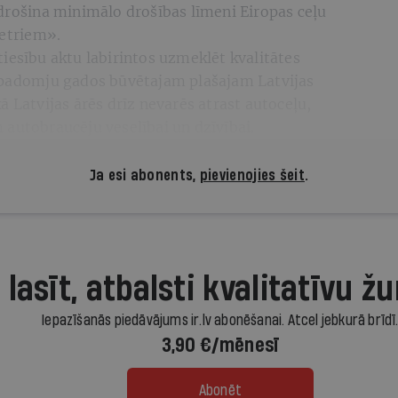
odrošina minimālo drošības līmeni Eiropas ceļu
metriem».
iesību aktu labirintos uzmeklēt kvalitātes
t padomju gados būvētajam plašajam Latvijas
ā Latvijas ārēs drīz nevarēs atrast autoceļu,
 autobraucēju veselībai un dzīvībai.
Ja esi abonents,
pievienojies šeit
.
 lasīt, atbalsti kvalitatīvu žu
Iepazīšanās piedāvājums ir.lv abonēšanai. Atcel jebkurā brīdī
3,90 €/mēnesī
Abonēt