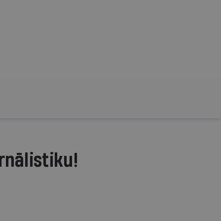
rnālistiku!
.