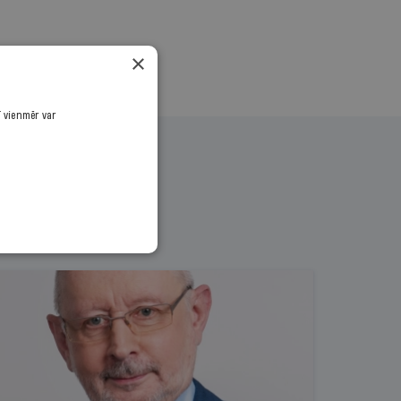
×
ī vienmēr var