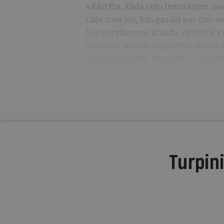
«Kārtība, kādā ceļu lietotājiem n
tīkla tuneļos, kas garāki par 500 
Šos noteikumus atradu, cenšoties t
prasības, kurām vajadzētu atbils
autoceļu tīklam. Neatradu. Tāpat k
kas nebūtu pārvērties par lamatām
Turpini