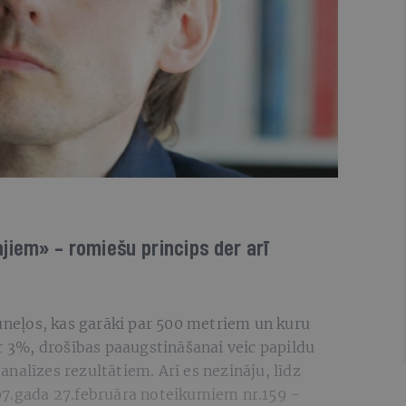
jiem» - romiešu princips der arī
tuneļos, kas garāki par 500 metriem un kuru
ar 3%, drošības paaugstināšanai veic papildu
nalīzes rezultātiem. Arī es nezināju, līdz
07.gada 27.februāra noteikumiem nr.159 -