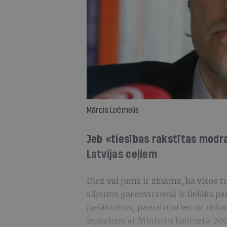
Mārcis Ločmelis
Jeb «tiesības rakstītas modra
Latvijas ceļiem
Diez vai jums ir zināms, ka visos 
slīpums garenvirzienā ir lielāks p
pasākumus, pamatojoties uz riska a
iepazinos ar Ministru kabineta 20