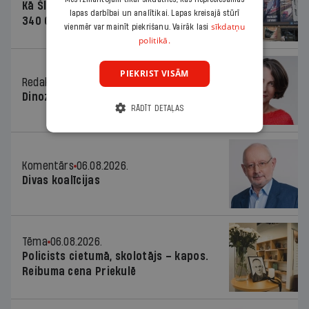
Kā Šlesera partija palika nesodīta par
lapas darbībai un analītikai. Lapas kreisajā stūrī
340 000 vērtu reklāmas kampaņu
sīkdatņu
vienmēr var mainīt piekrišanu. Vairāk lasi
politikā.
PIEKRIST VISĀM
Redaktores sleja
06.08.2026.
Dinozaura triks
RĀDĪT DETAĻAS
Komentārs
06.08.2026.
Divas koalīcijas
Tēma
06.08.2026.
Policists cietumā, skolotājs – kapos.
Reibuma cena Priekulē