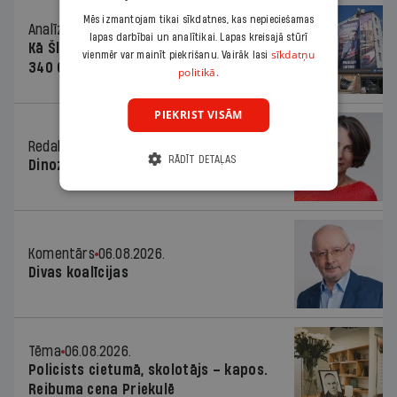
Mēs izmantojam tikai sīkdatnes, kas nepieciešamas
Analīze
06.08.2026.
lapas darbībai un analītikai. Lapas kreisajā stūrī
Kā Šlesera partija palika nesodīta par
sīkdatņu
vienmēr var mainīt piekrišanu. Vairāk lasi
340 000 vērtu reklāmas kampaņu
politikā.
PIEKRIST VISĀM
Redaktores sleja
06.08.2026.
RĀDĪT DETAĻAS
Dinozaura triks
Komentārs
06.08.2026.
Divas koalīcijas
Tēma
06.08.2026.
Policists cietumā, skolotājs – kapos.
Reibuma cena Priekulē