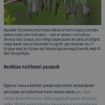
Ikgadējā fotokonkursā Eiropas dabas brīnumi šogad uzvarējis
spānis Hosē Luiss Rodrigezs — viņš ar kameru «notvēris»
deviņus bišu dzeņus, kas mīlīgi saspiedušies lietainā un drēgnā
maija dienā. Gan profesionāli fotogrāfi, gan amatieri no 27
Eiropas valstīm žūrijas vērtēšanai bija iesnieguši vairāk nekā 10
000 fotogrāfijas.
Nedēļas notikumi pasaulē
Ēģiptes tiesa sestdien piesprieda mūža ieslodzījumu
par viņa
gāztajam prezidentam Hosni Mubarakam
vainu demonstrantu nāvē pagājušā gada nemieru
laikā. Mūža ieslodzījums piespriests arī bijušajam