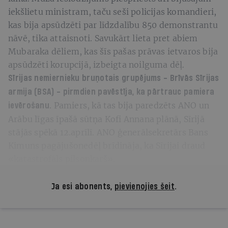
iekšlietu ministram, taču seši policijas komandieri,
kas bija apsūdzēti par līdzdalību 850 demonstrantu
nāvē, tika attaisnoti. Savukārt lieta pret abiem
Mubaraka dēliem, kas šīs pašas prāvas ietvaros bija
apsūdzēti korupcijā, izbeigta noilguma dēļ.
Sīrijas nemiernieku bruņotais grupējums - Brīvās Sīrijas
armija (BSA) - pirmdien pavēstīja, ka pārtrauc pamiera
Pamiers, kā tas bija paredzēts ANO un
ievērošanu.
Arābu līgas īpašā sūtņa Kofi Annana plānā, Sīrijā
stājās spēkā 12.aprīlī. ANO ģenerālsekretārs Bans
Kimuns pagājušonedēļ brīdināja, ka Sīrijai draud
«katastrofāls pilsoņkarš».
Ja esi abonents,
pievienojies šeit
.