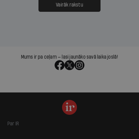
Vairāk rakstu
Mums ir pa ceļam — lasi jaunāko savā laika joslā!
Par IR