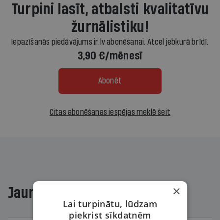
Turpini lasīt, atbalsti kvalitatīvu
žurnālistiku!
Iepazīšanās piedāvājums ir.lv abonēšanai. Atcel jebkurā brīdī.
3,90 €/mēnesī
Abonēt
Citas abonēšanas iespējas meklē šeit
×
Jaunākajā žurnālā
Lai turpinātu, lūdzam
piekrist sīkdatnēm