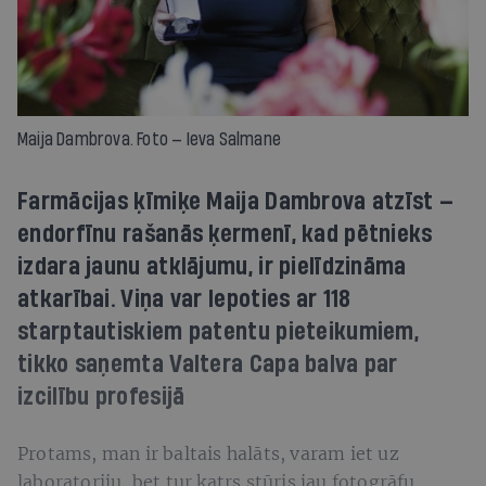
Maija Dambrova. Foto — Ieva Salmane
Farmācijas ķīmiķe Maija Dambrova atzīst —
endorfīnu rašanās ķermenī, kad pētnieks
izdara jaunu atklājumu, ir pielīdzināma
atkarībai. Viņa var lepoties ar 118
starptautiskiem patentu pieteikumiem,
tikko saņemta Valtera Capa balva par
izcilību profesijā
Protams, man ir baltais halāts, varam iet uz
laboratoriju, bet tur katrs stūris jau fotogrāfu