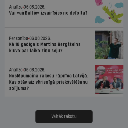
Analīze
06.08.2026.
Vai «airBaltic» izvairīsies no defolta?
Personība
06.08.2026.
Kā 18 gadīgais Martins Bergšteins
kļuva par laika ziņu seju?
Analīze
06.08.2026.
Noslēpumaina raķešu rūpnīca Latvijā.
Kas stāv aiz vērienīgā priekšvēlēšanu
solījuma?
Vairāk rakstu