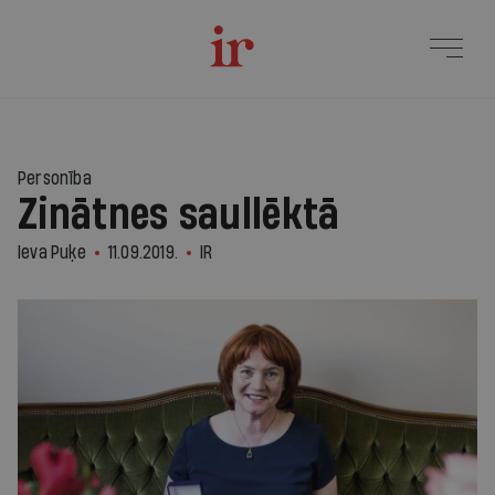
Personība
Zinātnes saullēktā
Ieva Puķe
11.09.2019.
IR