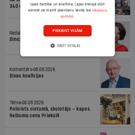
lapas darbībai un analītikai. Lapas kreisajā stūrī
340 000 vērtu reklāmas kampaņu
sīkdatņu
vienmēr var mainīt piekrišanu. Vairāk lasi
politikā.
PIEKRIST VISĀM
Redaktores sleja
06.08.2026.
Dinozaura triks
RĀDĪT DETAĻAS
Komentārs
06.08.2026.
Divas koalīcijas
Tēma
06.08.2026.
Policists cietumā, skolotājs – kapos.
Reibuma cena Priekulē