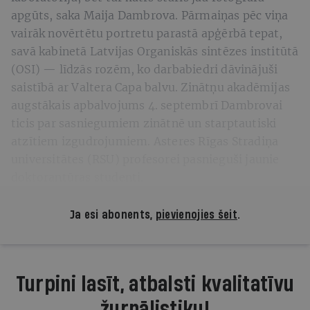
apgūts, saka Maija Dambrova. Pārmaiņas pēc viņa
vairāk novērtētu portretu parastā apģērbā tepat,
savā kabinetā Latvijas Organiskās sintēzes institūtā
(OSI) — līdzās rozēm, ko darbabiedri dāvinājuši
saistībā ar Valtera Capa balvu. Zinātņu akadēmijas
augstākais apbalvojums 4. septembrī Dambrovai
ticis par sasniegumiem zinātnē un starptautiski
atzītiem izgudrojumiem. Asteres Rīgas Stradiņa
universitātes (RSU) profesorei pasnieguši jaunie
doktorantūras studenti.
Ja esi abonents,
pievienojies šeit
.
Turpini lasīt, atbalsti kvalitatīvu
žurnālistiku!