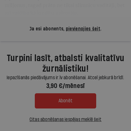
miljonus, tagad prāto ne tikai slimnīcu vadītāji, bet
arī valdība kā kredītu galvotāja.
Ja esi abonents,
pievienojies šeit
.
Turpini lasīt, atbalsti kvalitatīvu
žurnālistiku!
Iepazīšanās piedāvājums ir.lv abonēšanai. Atcel jebkurā brīdī.
3,90 €/mēnesī
Abonēt
Citas abonēšanas iespējas meklē šeit