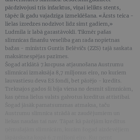
pārdzīvojusi trīs infarktus, viņai ielikts stents,
tāpēc ik gadu vajadzīga izmeklēšana. «Ārsts teica -
lielas izredzes nodzīvot līdz simt gadiem,»
Ludmila ir labā garastāvoklī. Tikmēr pašas
slimnīcas finanšu veselība gan rada nopietnas
bažas - ministrs Guntis Belēvičs (ZZS) tajā saskata
maksātnespējas pazīmes.
Šogad atklātā 7.korpusa atjaunošana Austrumu
slimnīcai izmaksāja 8,7 miljonus eiro, no kuriem
lauvastiesu deva ES fondi, bet pārējo - kredīts.
Treknajos gados šī bija viena no desmit slimnīcām,
kas ņēma lielus valsts galvotus kredītus attīstībai.
Šogad jāsāk pamatsummas atmaksa, taču
Austrumu slimnīca strādā ar zaudējumiem un
liekas naudas tai nav. Tāpat kā pārējām kredītus
ņēmušajām slimnīcām, kurām šogad aizdevējiem
jāpārskaita kopā 6,7 miljoni eiro. Kur ņemt