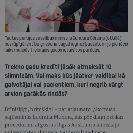
Tautas partijas veselības ministra Gundara Bērziņa (attēlā)
bezrūpīgā lentīšu griešana tagad iegriež budžetam, jo pienācis
laiks maksāt treknajos gados ietaisītos parādus.
Trekno gadu kredīti jāsāk atmaksāt 10
slimnīcām. Vai maks būs jāatver valdībai kā
galvotājai vai pacientiem, kuri negrib vārgt
arvien garākās rindās?
Brīnišķīgi, brīnišķīgi - par atjaunoto 7.korpusu
sajūsminās Ludmila Muhina, kas pēc diagnostikas
procedūrām atgūstas Rīgas Austrumu klīniskajā
universitātes slimnīcā. Sešdesmitgadniece