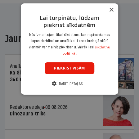
×
Lai turpinātu, lūdzam
piekrist sīkdatnēm
Mēs izmantojam tikai sīkdatnes, kas nepieciešamas
Jaunākajā žurnālā
lapas darbībai un analītikai. Lapas kreisajā stūrī
sīkdatņu
vienmēr var mainīt piekrišanu. Vairāk lasi
politikā.
Analīze
06.08.2026.
PIEKRIST VISĀM
Kā Šlesera partija palika nesodīta par
340 000 vērtu reklāmas kampaņu
RĀDĪT DETAĻAS
Redaktores sleja
06.08.2026.
Dinozaura triks