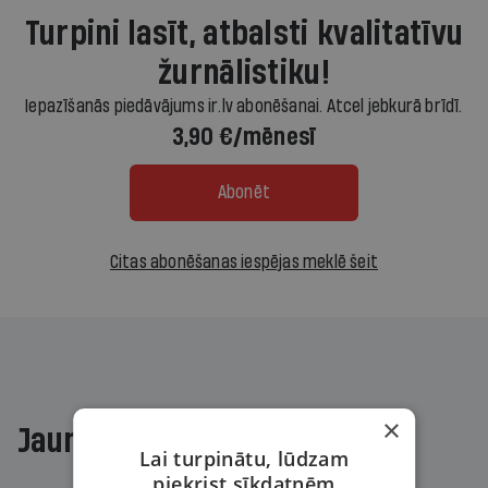
Turpini lasīt, atbalsti kvalitatīvu
žurnālistiku!
Iepazīšanās piedāvājums ir.lv abonēšanai. Atcel jebkurā brīdī.
3,90 €/mēnesī
Abonēt
Citas abonēšanas iespējas meklē šeit
×
Jaunākajā žurnālā
Lai turpinātu, lūdzam
piekrist sīkdatnēm