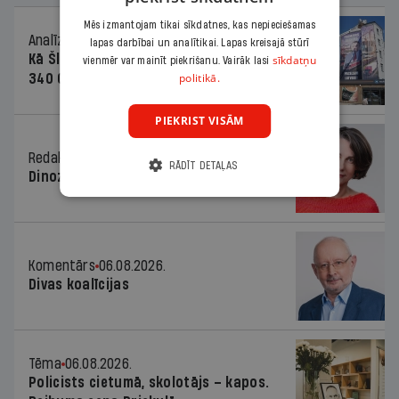
Mēs izmantojam tikai sīkdatnes, kas nepieciešamas
Analīze
06.08.2026.
lapas darbībai un analītikai. Lapas kreisajā stūrī
Kā Šlesera partija palika nesodīta par
sīkdatņu
vienmēr var mainīt piekrišanu. Vairāk lasi
politikā.
340 000 vērtu reklāmas kampaņu
PIEKRIST VISĀM
Redaktores sleja
06.08.2026.
RĀDĪT DETAĻAS
Dinozaura triks
Komentārs
06.08.2026.
Divas koalīcijas
Tēma
06.08.2026.
Policists cietumā, skolotājs – kapos.