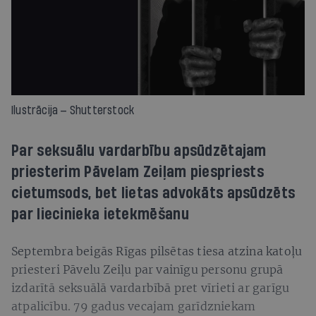
Ilustrācija — Shutterstock
Par seksuālu vardarbību apsūdzētajam
priesterim Pāvelam Zeiļam piespriests
cietumsods, bet lietas advokāts apsūdzēts
par liecinieka ietekmēšanu
Septembra beigās Rīgas pilsētas tiesa atzina katoļu
priesteri Pāvelu Zeiļu par vainīgu personu grupā
izdarītā seksuālā vardarbībā pret vīrieti ar garīgu
atpalicību. 79 gadus vecajam garīdzniekam