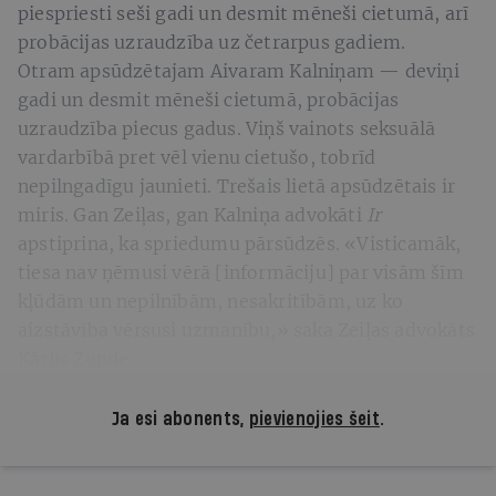
piespriesti seši gadi un desmit mēneši cietumā, arī
probācijas uzraudzība uz četrarpus gadiem.
Otram apsūdzētajam Aivaram Kalniņam — deviņi
gadi un desmit mēneši cietumā, probācijas
uzraudzība piecus gadus. Viņš vainots seksuālā
vardarbībā pret vēl vienu cietušo, tobrīd
nepilngadīgu jaunieti. Trešais lietā apsūdzētais ir
miris. Gan Zeiļas, gan Kalniņa advokāti
Ir
apstiprina, ka spriedumu pārsūdzēs. «Visticamāk,
tiesa nav ņēmusi vērā [informāciju] par visām šīm
kļūdām un nepilnībām, nesakritībām, uz ko
aizstāvība vērsusi uzmanību,» saka Zeiļas advokāts
Kārlis Zunde.
Ja esi abonents,
pievienojies šeit
.