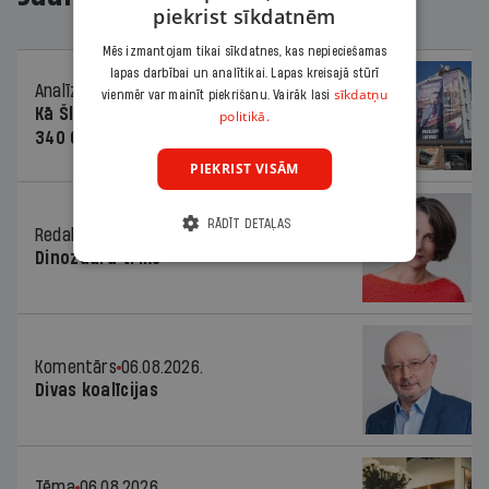
piekrist sīkdatnēm
Mēs izmantojam tikai sīkdatnes, kas nepieciešamas
lapas darbībai un analītikai. Lapas kreisajā stūrī
Analīze
06.08.2026.
sīkdatņu
vienmēr var mainīt piekrišanu. Vairāk lasi
Kā Šlesera partija palika nesodīta par
politikā.
340 000 vērtu reklāmas kampaņu
PIEKRIST VISĀM
RĀDĪT DETAĻAS
Redaktores sleja
06.08.2026.
Dinozaura triks
Komentārs
06.08.2026.
Divas koalīcijas
Tēma
06.08.2026.