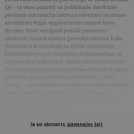
Q5
- tā viņas pazinēji un publiskajās datubāzēs
pieejamā informācija raksturo novembrī no amata
atstādināto Rīgas apgabaltiesas tiesnesi Ivetu
Bērziņu. Viņai vienīgajai pašlaik piemērots
aizdomās turamā statuss ģenerālprokurora Ērika
Kalnmeiera ierosinātajā un KNAB izmeklētajā
kriminālprocesā par iespējamu kukuļņemšanu un
starpniecību kukuļošanā. KNAB veica kratīšanu arī
Bērziņas kolēģes Guntas Ozoliņas darbavietā un pie
uzņēmēja Gulami Mohammada Gulami, radot
intrigu - vai kukuļošanas skandāls Latvijas lielākajā
tiesā ir atsevišķs gadījums, vai arī aisberga
redzamā daļa, un tumši ūdeņi slēpj sistēmu, kas
izmeklētājiem vēl jāatklāj?
Ja esi abonents,
pievienojies šeit
.