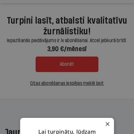
Turpini lasīt, atbalsti kvalitatīvu
žurnālistiku!
Iepazīšanās piedāvājums ir.lv abonēšanai. Atcel jebkurā brīdī.
3,90 €/mēnesī
Abonēt
Citas abonēšanas iespējas meklē šeit
×
Jaunākajā žurnālā
Lai turpinātu, lūdzam