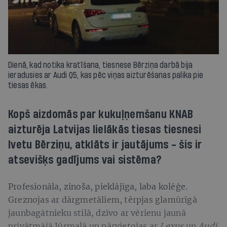
Dienā, kad notika kratīšana, tiesnese Bērziņa darbā bija
ieradusies ar Audi Q5, kas pēc viņas aizturēšanas palika pie
tiesas ēkas.
Kopš aizdomās par kukuļņemšanu KNAB
aizturēja Latvijas lielākās tiesas tiesnesi
Ivetu Bērziņu, atklāts ir jautājums - šis ir
atsevišķs gadījums vai sistēma?
Profesionāla, zinoša, pieklājīga, laba kolēģe.
Greznojas ar dārgmetāliem, tērpjas glamūrīgā
jaunbagātnieku stilā, dzīvo ar vērienu jaunā
privātmājā Jūrmalā un pārvietojas ar
Lexus
un
Audi