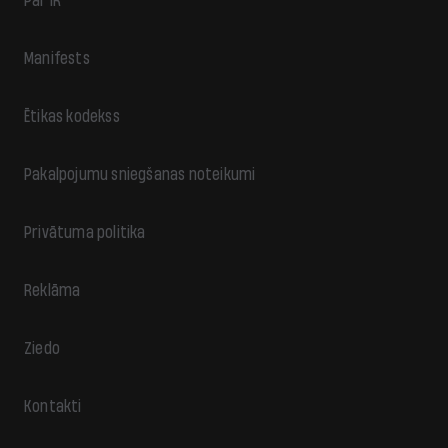
Par IR
Manifests
Ētikas kodekss
Pakalpojumu sniegšanas noteikumi
Privātuma politika
Reklāma
Ziedo
Kontakti