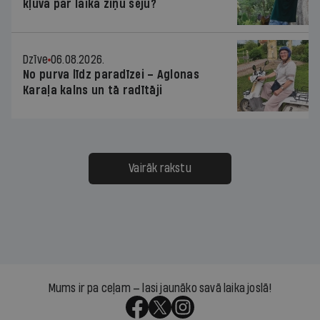
kļuva par laika ziņu seju?
Dzīve
06.08.2026.
No purva līdz paradīzei – Aglonas
Karaļa kalns un tā radītāji
Vairāk rakstu
Mums ir pa ceļam — lasi jaunāko savā laika joslā!