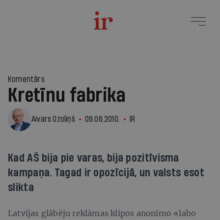
Komentārs
Kretīnu fabrika
Aivars Ozoliņš
09.06.2010.
IR
Kad AŠ bija pie varas, bija pozitīvisma
kampaņa. Tagad ir opozīcijā, un valsts esot
slikta
Latvijas glābēju reklāmas klipos anonīmo «labo