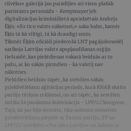
cilvēku» galerijā jau parādījies arī viens plašāk
pazīstams personāžs -
Kempmayer
jeb
digitalizācijas krimināllietā apsūdzētais Andrejs
Ēķis. «Es ticu valsts nākotnei,» saka balss, kamēr
Ēķis tā kā viltīgi, tā kā draudīgi smīn.
Tikmēr Ēķim oficiāli piederošā LNT pagājušonedēļ
sarīkoja Latvijas valsts apspļaudīšanas orģiju
tiešraidē, kas piektdienas vakarā beidzās ar to
pašu, ar ko sākās pirmdien - ka valstij nav
nākotnes.
Piektdien beidzās tāpēc, ka svētdien sākās
priekšvēlēšanu aģitācijas periods, kurā KNAB skaita
partiju tēriņus reklāmai, un arī tāpēc, ka sestdien
notika šā pasākuma kulminācija - LPP/
LC
kongress.
Tajā, kā jau bija iecerēts, tika nolemts vienoties
priekšvēlēšanu piepūlē ar Tautas partiju, TP un
LPP/
LC
sastiķēto «Par labu Latviju» un laikam ar