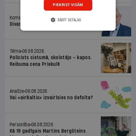
PIEKRIST VISĀM
Komentārs
06.08.2026.
RĀDĪT DETAĻAS
Divas koalīcijas
Tēma
06.08.2026.
Policists cietumā, skolotājs – kapos.
Reibuma cena Priekulē
Analīze
06.08.2026.
Vai «airBaltic» izvairīsies no defolta?
Personība
06.08.2026.
Kā 18 gadīgais Martins Bergšteins