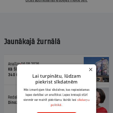
Citas abonēšanas iespējas meklē šeit
Jaunākajā žurnālā
Analīze
06.08.2026.
×
Kā Šlesera partija palika nesodīta par
340 000 vērtu reklāmas kampaņu
Lai turpinātu, lūdzam
piekrist sīkdatnēm
Mēs izmantojam tikai sīkdatnes, kas nepieciešamas
lapas darbībai un analītikai. Lapas kreisajā stūrī
Redaktores sleja
06.08.2026.
sīkdatņu
vienmēr var mainīt piekrišanu. Vairāk lasi
Dinozaura triks
politikā.