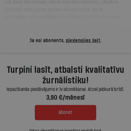
vēl kaut ko vienas, otras vai abu veidotu. (Andris
Bērziņš
100.panta preses klubā
teica, ka ar
septiņām reģionālajām partijām, Vitālijs Aizbalts
iebilda, ka tikai ar četrām, bet, nu, kāda starpība.)
Ja esi abonents,
pievienojies šeit
.
Turpini lasīt, atbalsti kvalitatīvu
žurnālistiku!
Iepazīšanās piedāvājums ir.lv abonēšanai. Atcel jebkurā brīdī.
3,90 €/mēnesī
Abonēt