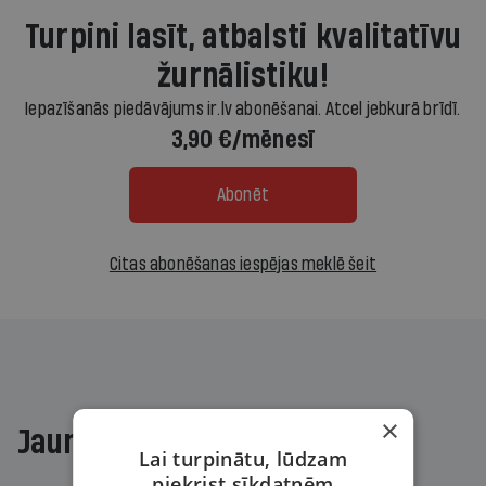
Turpini lasīt, atbalsti kvalitatīvu
žurnālistiku!
Iepazīšanās piedāvājums ir.lv abonēšanai. Atcel jebkurā brīdī.
3,90 €/mēnesī
Abonēt
Citas abonēšanas iespējas meklē šeit
×
Jaunākajā žurnālā
Lai turpinātu, lūdzam
piekrist sīkdatnēm