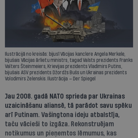
Ilustrācijā no kreisās: bijusī Vācijas kanclere Angela Merkele,
bijušais Vācijas ārlietu ministrs, tagad Valsts prezidents Franks
Valters Šteinmeiers, Krievijas prezidents Vladimirs Putins,
bijušais ASV prezidents Džordžs Bušs un Ukrainas prezidents
Volodimirs Zelenskis. Ilustrācija — Der Spiegel
Jau 2008. gadā NATO sprieda par Ukrainas
uzaicināšanu aliansē, tā parādot savu spēku
arī Putinam. Vašingtona ideju atbalstīja,
taču vācieši to izgāza. Rekonstruējam
notikumus un pieņemtos lēmumus, kas