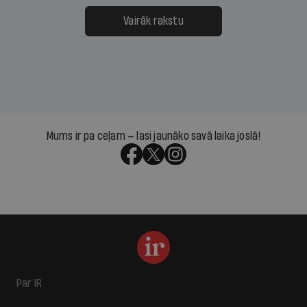
Vairāk rakstu
Mums ir pa ceļam — lasi jaunāko savā laika joslā!
Par IR