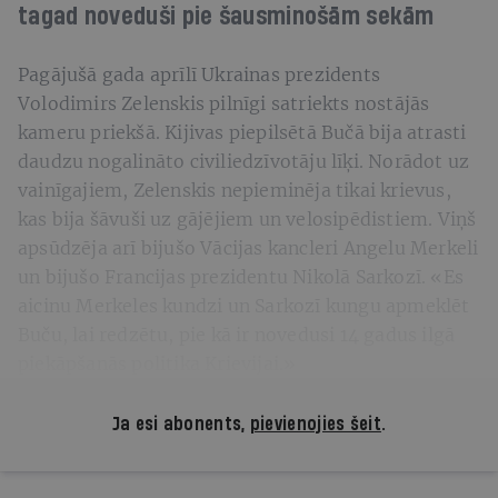
tagad noveduši pie šausminošām sekām
Pagājušā gada aprīlī Ukrainas prezidents
Volodimirs Zelenskis pilnīgi satriekts nostājās
kameru priekšā. Kijivas piepilsētā Bučā bija atrasti
daudzu nogalināto civiliedzīvotāju līķi. Norādot uz
vainīgajiem, Zelenskis nepieminēja tikai krievus,
kas bija šāvuši uz gājējiem un velosipēdistiem. Viņš
apsūdzēja arī bijušo Vācijas kancleri Angelu Merkeli
un bijušo Francijas prezidentu Nikolā Sarkozī. «Es
aicinu Merkeles kundzi un Sarkozī kungu apmeklēt
Buču, lai redzētu, pie kā ir novedusi 14 gadus ilgā
piekāpšanās politika Krievijai.»
Ja esi abonents,
pievienojies šeit
.