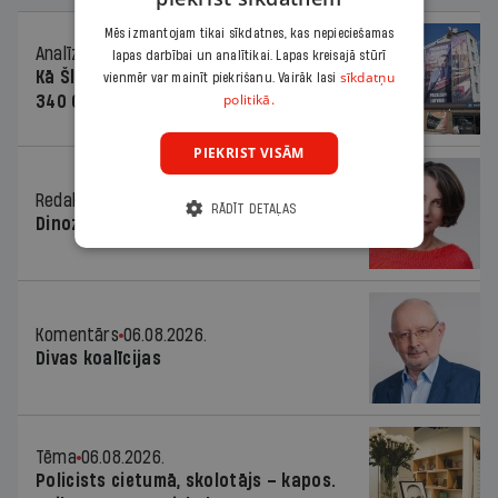
Mēs izmantojam tikai sīkdatnes, kas nepieciešamas
Analīze
06.08.2026.
lapas darbībai un analītikai. Lapas kreisajā stūrī
sīkdatņu
Kā Šlesera partija palika nesodīta par
vienmēr var mainīt piekrišanu. Vairāk lasi
politikā.
340 000 vērtu reklāmas kampaņu
PIEKRIST VISĀM
Redaktores sleja
06.08.2026.
RĀDĪT DETAĻAS
Dinozaura triks
Komentārs
06.08.2026.
Divas koalīcijas
Tēma
06.08.2026.
Policists cietumā, skolotājs – kapos.