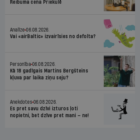
Reibuma cena Priekulē
Analīze
06.08.2026.
Vai «airBaltic» izvairīsies no defolta?
Personība
06.08.2026.
Kā 18 gadīgais Martins Bergšteins
kļuva par laika ziņu seju?
Anekdotes
06.08.2026.
Es pret savu dzīvi izturos ļoti
nopietni, bet dzīve pret mani — ne!