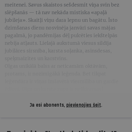
meitenei. Savus skaistos sešdesmit viņa svin bez
slēpšanās — tā nav nekāda mistiska «apaļā
jubileja». Skaitļi viņu dara lepnu un bagātu. Īsto
dzimšanas dienu nosvinēja janvārī savas mājas
pagalmā, jo pandēmijas dēļ pulcēties iekštelpās
nebija atļauts. Lielajā aukstumā viesus sildīja
jubilāres sirsnība, karsta soļanka, asinsdesas,
speķmaizītes un karstvīns.
Olgas unikālā balss ar neticamām oktāvām,
protams, ir nozīmīgākā leģenda. Bet tikpat
leģendāra ir viņas izslavētā viesmīlība un gardie
ēdieni. Olga un karsta zupa ir nešķiramas!
Ja esi abonents,
pievienojies šeit
.