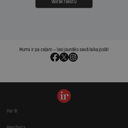
Vairāk rakstu
Mums ir pa ceļam — lasi jaunāko savā laika joslā!
Par IR
Manifests