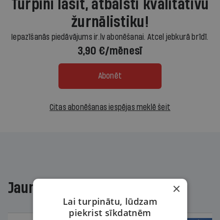
Turpini lasīt, atbalsti kvalitatīvu
žurnālistiku!
Iepazīšanās piedāvājums ir.lv abonēšanai. Atcel jebkurā brīdī.
3,90 €/mēnesī
Abonēt
Citas abonēšanas iespējas meklē šeit
Jaunākajā žurnālā
×
Lai turpinātu, lūdzam
piekrist sīkdatnēm