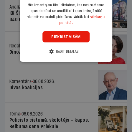
Mēs izmantojam tikai sīkdatnes, kas nepieciešamas
Analīze
06.08.2026.
lapas darbībai un analītikai. Lapas kreisajā stūrī
Kā Šlesera partija palika nesodīta par
sīkdatņu
vienmēr var mainīt piekrišanu. Vairāk lasi
340 000 vērtu reklāmas kampaņu
politikā.
PIEKRIST VISĀM
Redaktores sleja
06.08.2026.
Dinozaura triks
RĀDĪT DETAĻAS
Komentārs
06.08.2026.
Divas koalīcijas
Tēma
06.08.2026.
Policists cietumā, skolotājs – kapos.
Reibuma cena Priekulē