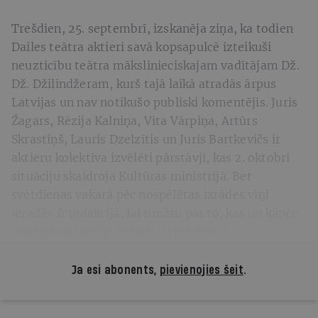
Trešdien, 25. septembrī, izskanēja ziņa, ka todien
Dailes teātra aktieri savā kopsapulcē izteikuši
neuzticību teātra mākslinieciskajam vadītājam Dž.
Dž. Džilindžeram, kurš tajā laikā atradās ārpus
Latvijas un nav notikušo publiski komentējis. Juris
Žagars, Rēzija Kalniņa, Vita Vārpiņa, Artūrs
Skrastiņš, Lauris Dzelzītis un Juris Bartkevičs ir
aktieru kolektīva izvēlēti pārstāvji, kas 2. oktobrī
situāciju skaidroja Kultūras ministrijā. Bet
svētdienas vakarā pēc nospēlētas izrādes viņi
ieradās
Ir
redakcijā, lai runātu par to, kas un kāpēc
pagājušajā nedēļā noticis Dailes teātrī.
Ja esi abonents,
pievienojies šeit
.