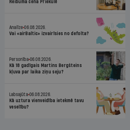
Reibuma cena Priekulē
Analīze
06.08.2026.
Vai «airBaltic» izvairīsies no defolta?
Personība
06.08.2026.
Kā 18 gadīgais Martins Bergšteins
kļuva par laika ziņu seju?
Labsajūta
06.08.2026.
Kā uztura vienveidība ietekmē tavu
veselību?