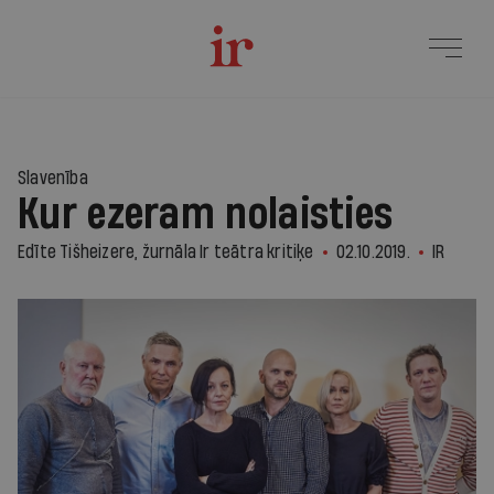
Slavenība
Kur ezeram nolaisties
Edīte Tišheizere, žurnāla Ir teātra kritiķe
02.10.2019.
IR