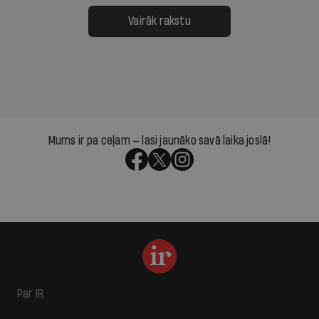
Vairāk rakstu
Mums ir pa ceļam — lasi jaunāko savā laika joslā!
Par IR