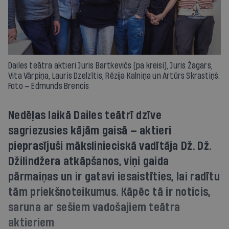
Dailes teātra aktieri Juris Bartkevičs (pa kreisi), Juris Žagars,
Vita Vārpiņa, Lauris Dzelzītis, Rēzija Kalniņa un Artūrs Skrastiņš.
Foto — Edmunds Brencis
Nedēļas laikā Dailes teātrī dzīve
sagriezusies kājām gaisā — aktieri
pieprasījuši mākslinieciskā vadītāja Dž. Dž.
Džilindžera atkāpšanos, viņi gaida
pārmaiņas un ir gatavi iesaistīties, lai radītu
tām priekšnoteikumus. Kāpēc tā ir noticis,
saruna ar sešiem vadošajiem teātra
aktieriem