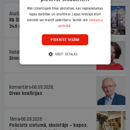
Mēs izmantojam tikai sīkdatnes, kas nepieciešamas
Analīze
06.08.2026.
lapas darbībai un analītikai. Lapas kreisajā stūrī
Kā Šlesera partija palika nesodīta par
sīkdatņu
vienmēr var mainīt piekrišanu. Vairāk lasi
politikā.
340 000 vērtu reklāmas kampaņu
PIEKRIST VISĀM
Redaktores sleja
06.08.2026.
RĀDĪT DETAĻAS
Dinozaura triks
Komentārs
06.08.2026.
Divas koalīcijas
Tēma
06.08.2026.
Policists cietumā, skolotājs – kapos.