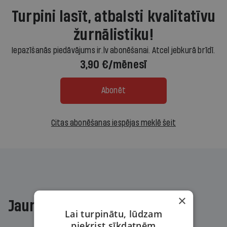
Turpini lasīt, atbalsti kvalitatīvu
žurnālistiku!
Iepazīšanās piedāvājums ir.lv abonēšanai. Atcel jebkurā brīdī.
3,90 €/mēnesī
Abonēt
Citas abonēšanas iespējas meklē šeit
×
Jaunākajā žurnālā
Lai turpinātu, lūdzam
piekrist sīkdatnēm