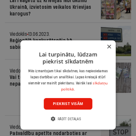
Lai reaģētu uz Krievijas iebrukumu
Ukrainā, izvietosim veikalos Krievijas
karogus?
Viedoklis
13.06.2023.
Reģionālā konkurētspēja kā
×
sabiedrības labklājības stūrakmens
Lai turpinātu, lūdzam
piekrist sīkdatnēm
Viedoklis
16.05.2023.
Mēs izmantojam tikai sīkdatnes, kas nepieciešamas
Vai turpināt rakt bedri, ja tā iesākta
lapas darbībai un analītikai. Lapas kreisajā stūrī
sīkdatņu
nepareizā vietā?
vienmēr var mainīt piekrišanu. Vairāk lasi
politikā.
PIEKRIST VISĀM
RĀDĪT DETAĻAS
Viedoklis
03.11.2022.
Pašvaldību apetīte nodarboties ar