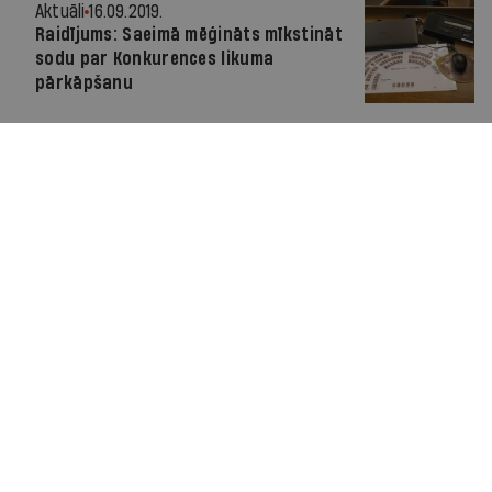
Aktuāli
16.09.2019.
Raidījums: Saeimā mēģināts mīkstināt
sodu par Konkurences likuma
pārkāpšanu
Par IR
Manifests
Ētikas kodekss
Pakalpojumu sniegšanas noteikumi