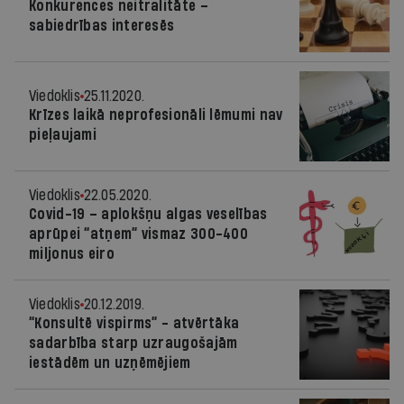
Konkurences neitralitāte –
sabiedrības interesēs
Viedoklis
25.11.2020.
Krīzes laikā neprofesionāli lēmumi nav
pieļaujami
Viedoklis
22.05.2020.
Covid-19 – aplokšņu algas veselības
aprūpei “atņem” vismaz 300-400
miljonus eiro
Viedoklis
20.12.2019.
“Konsultē vispirms” - atvērtāka
sadarbība starp uzraugošajām
iestādēm un uzņēmējiem