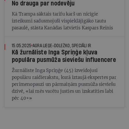
No drauga par nodevēju
Kā Trampa sāktais tarifu karš un nicīgie
izteikumi sadusmojuši vispieklājīgāko tautu
pasaulē, stāsta Kanādas latvietis Kaspars Reinis
15.05.2025
AGRA LIEĢE-DOLEŽKO, SPECIĀLI IR
Kā žurnāliste Inga Spriņģe kļuva
populāra pusmūža sieviešu influencere
Žurnāliste Inga Spriņģe (45) izveidojusi
populāru raidierakstu, kurā iztaujā ekspertes par
perimenopauzi un pārmaiņām pusmūža sieviešu
dzīvē, «lai mēs varētu justies un izskatīties labi
pēc 40+»