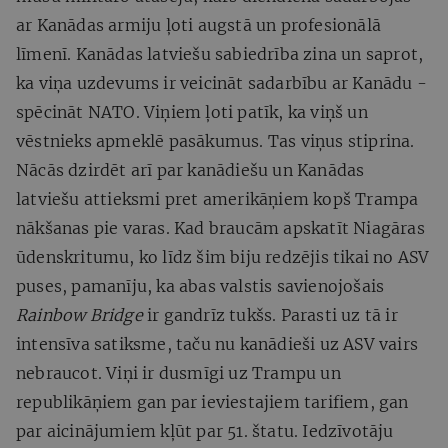
ar Kanādas armiju ļoti augstā un profesionālā
līmenī. Kanādas latviešu sabiedrība zina un saprot,
ka viņa uzdevums ir veicināt sadarbību ar Kanādu -
spēcināt NATO. Viņiem ļoti patīk, ka viņš un
vēstnieks apmeklē pasākumus. Tas viņus stiprina.
Nācās dzirdēt arī par kanādiešu un Kanādas
latviešu attieksmi pret amerikāņiem kopš Trampa
nākšanas pie varas. Kad braucām apskatīt Niagāras
ūdenskritumu, ko līdz šim biju redzējis tikai no ASV
puses, pamanīju, ka abas valstis savienojošais
Rainbow Bridge
ir gandrīz tukšs. Parasti uz tā ir
intensīva satiksme, taču nu kanādieši uz ASV vairs
nebraucot. Viņi ir dusmīgi uz Trampu un
republikāņiem gan par ieviestajiem tarifiem, gan
par aicinājumiem kļūt par 51. štatu. Iedzīvotāju