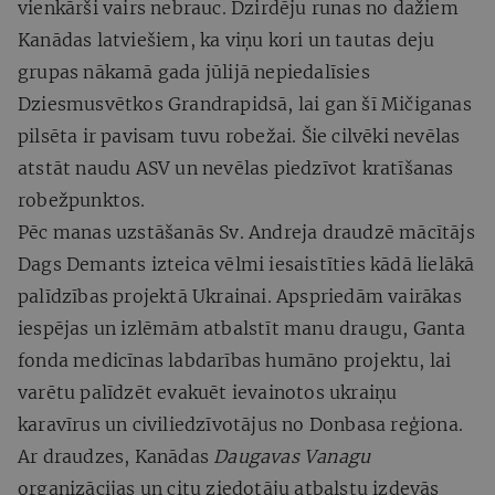
vienkārši vairs nebrauc. Dzirdēju runas no dažiem
Kanādas latviešiem, ka viņu kori un tautas deju
grupas nākamā gada jūlijā nepiedalīsies
Dziesmusvētkos Grandrapidsā, lai gan šī Mičiganas
pilsēta ir pavisam tuvu robežai. Šie cilvēki nevēlas
atstāt naudu ASV un nevēlas piedzīvot kratīšanas
robežpunktos.
Pēc manas uzstāšanās Sv. Andreja draudzē mācītājs
Dags Demants izteica vēlmi iesaistīties kādā lielākā
palīdzības projektā Ukrainai. Apspriedām vairākas
iespējas un izlēmām atbalstīt manu draugu, Ganta
fonda medicīnas labdarības humāno projektu, lai
varētu palīdzēt evakuēt ievainotos ukraiņu
karavīrus un civiliedzīvotājus no Donbasa reģiona.
Ar draudzes, Kanādas
Daugavas Vanagu
organizācijas un citu ziedotāju atbalstu izdevās