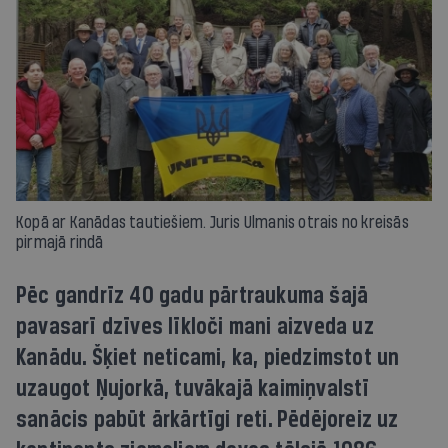
Kopā ar Kanādas tautiešiem. Juris Ulmanis otrais no kreisās
pirmajā rindā
Pēc gandrīz 40 gadu pārtraukuma šajā
pavasarī dzīves līkloči mani aizveda uz
Kanādu. Šķiet neticami, ka, piedzimstot un
uzaugot Ņujorkā, tuvākajā kaimiņvalstī
sanācis pabūt ārkārtīgi reti. Pēdējoreiz uz