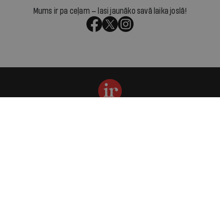
Mums ir pa ceļam — lasi jaunāko savā laika joslā!
Par IR
Manifests
Ētikas kodekss
Pakalpojumu sniegšanas noteikumi