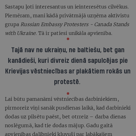
Sastapu ļoti interesantus un ieinteresētus cilvēkus.
Piemēram, mani kādā privātmājā uzņēma aktīvistu
grupa
Russian Embassy Protesters - Canada Stands
with Ukraine
. Tā ir patiesi unikāla apvienība.
Tajā nav ne ukraiņu, ne baltiešu, bet gan
kanādieši, kuri divreiz dienā sapulcējas pie
Krievijas vēstniecības ar plakātiem rokās un
protestē.
Lai būtu pamanāmi vēstniecības darbiniekiem,
pirmoreiz viņi sanāk pusdienas laikā, kad darbinieki
dodas uz pilsētu paēst, bet otrreiz – darba dienas
noslēgumā, kad tie dodas mājup. Gadu gaitā
apvienības dalībnieki kļuvuši par labākajiem