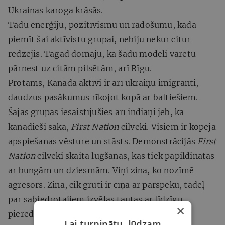
Ukrainas karoga krāsās.
Tādu enerģiju, pozitīvismu un radošumu, kāda
piemīt šai aktīvistu grupai, nebiju nekur citur
redzējis. Tagad domāju, kā šādu modeli varētu
pārnest uz citām pilsētām, arī Rīgu.
Protams, Kanādā aktīvi ir arī ukraiņu imigranti,
daudzus pasākumus rīkojot kopā ar baltiešiem.
Šajās grupās iesaistījušies arī indiāņi jeb, kā
kanādieši saka,
First Nation
cilvēki. Visiem ir kopēja
apspiešanas vēsture un stāsts. Demonstrācijās
First
Nation
cilvēki skaita lūgšanas, kas tiek papildinātas
ar bungām un dziesmām. Viņi zina, ko nozīmē
agresors. Zina, cik grūti ir cīņā ar pārspēku, tādēļ
par sabiedrotajiem izvēlas tautas ar līdzīgu
×
pieredzi.
Lai turpinātu, lūdzam