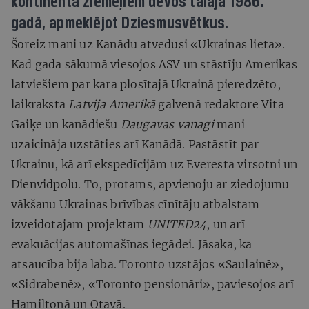
kontinenta ziemeļiem devos tālajā 1986.
gadā, apmeklējot Dziesmusvētkus.
Šoreiz mani uz Kanādu atvedusi «Ukrainas lieta».
Kad gada sākumā viesojos ASV un stāstīju Amerikas
latviešiem par kara plosītajā Ukrainā pieredzēto,
laikraksta
Latvija Amerikā
galvenā redaktore Vita
Gaiķe un kanādiešu
Daugavas vanagi
mani
uzaicināja uzstāties arī Kanādā. Pastāstīt par
Ukrainu, kā arī ekspedīcijām uz Everesta virsotni un
Dienvidpolu. To, protams, apvienoju ar ziedojumu
vākšanu Ukrainas brīvības cīnītāju atbalstam
izveidotajam projektam
UNITED24
, un arī
evakuācijas automašīnas iegādei. Jāsaka, ka
atsaucība bija laba. Toronto uzstājos «Saulainē»,
«Sidrabenē», «Toronto pensionāri», paviesojos arī
Hamiltonā un Otavā.