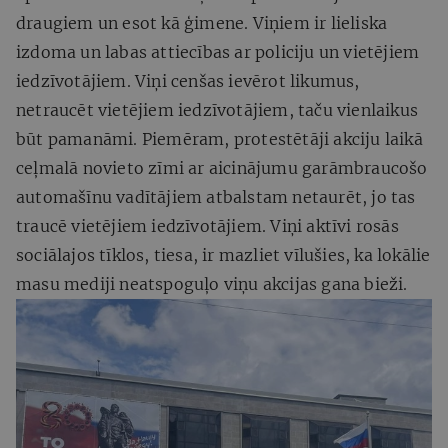
draugiem un esot kā ģimene. Viņiem ir lieliska
izdoma un labas attiecības ar policiju un vietējiem
iedzīvotājiem. Viņi cenšas ievērot likumus,
netraucēt vietējiem iedzīvotājiem, taču vienlaikus
būt pamanāmi. Piemēram, protestētāji akciju laikā
ceļmalā novieto zīmi ar aicinājumu garāmbraucošo
automašīnu vadītājiem atbalstam netaurēt, jo tas
traucē vietējiem iedzīvotājiem. Viņi aktīvi rosās
sociālajos tīklos, tiesa, ir mazliet vīlušies, ka lokālie
masu mediji neatspoguļo viņu akcijas gana bieži.