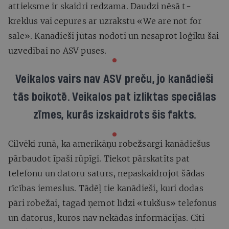
attieksme ir skaidri redzama. Daudzi nēsā t-
kreklus vai cepures ar uzrakstu «We are not for
sale». Kanādieši jūtas nodoti un nesaprot loģiku šai
uzvedībai no ASV puses.
Veikalos vairs nav ASV preču, jo kanādieši
tās boikotē. Veikalos pat izliktas speciālas
zīmes, kurās izskaidrots šis fakts.
Cilvēki runā, ka amerikāņu robežsargi kanādiešus
pārbaudot īpaši rūpīgi. Tiekot pārskatīts pat
telefonu un datoru saturs, nepaskaidrojot šādas
rīcības iemeslus. Tādēļ tie kanādieši, kuri dodas
pāri robežai, tagad ņemot līdzi «tukšus» telefonus
un datorus, kuros nav nekādas informācijas. Citi