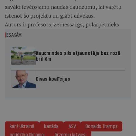
savākt ievērojamu naudas daudzumu, lai varētu
īstenot šo projektu un glābt cilvēkus.
Autors ir profesors, zemessargs, polārpētnieks
IESAKĀM
Kaucmindes pils atjaunotāja bez rozā
brillēm
Divas koalīcijas
karš Ukrainā
kanāda
ASV
Donalds Tramps
palīdzība Ukrainai
ārzemju latvieši