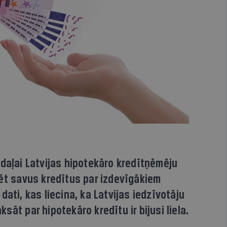
daļai Latvijas hipotekāro kredītņēmēju
tēt savus kredītus par izdevīgākiem
ati, kas liecina, ka Latvijas iedzīvotāju
āt par hipotekāro kredītu ir bijusi liela.