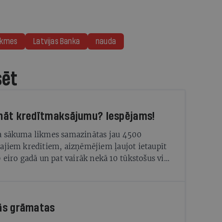
ikmes
Latvijas Banka
nauda
sēt
nāt kredītmaksājumu? Iespējams!
a sākuma likmes samazinātas jau 4500
ajiem kredītiem, aizņēmējiem ļaujot ietaupīt
0 eiro gadā un pat vairāk nekā 10 tūkstošus visā
a periodā
ās grāmatas