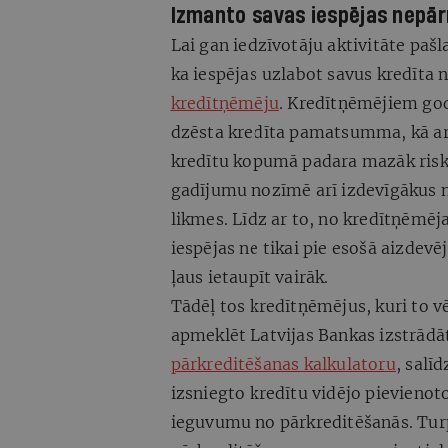
Izmanto savas iespējas nepā
Lai gan iedzīvotāju aktivitāte pašla
ka iespējas uzlabot savus kredīta 
kredītņēmēju
. Kredītņēmējiem go
dzēsta kredīta pamatsumma, kā arī 
kredītu kopumā padara mazāk risk
gadījumu nozīmē arī izdevīgākus n
likmes. Līdz ar to, no kredītņēmēja
iespējas ne tikai pie esošā aizdevē
ļaus ietaupīt vairāk.
Tādēļ tos kredītņēmējus, kuri to vē
apmeklēt Latvijas Bankas izstrādā
pārkreditēšanas kalkulatoru
, salī
izsniegto kredītu vidējo pievienot
ieguvumu no pārkreditēšanās. Turp