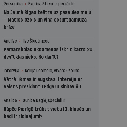
Personība
Evelīna Stiene, speciāli Ir
No Jaunā Rīgas teātra uz pasaules malu
– Matīss Ozols un viņa ceturtdaļmūža
krīze
Analīze
Ilze Šķietniece
Pamatskolas eksāmenos izkrīt katrs 20.
devītklasnieks. Ko darīt?
Intervija
Nellija Ločmele, Aivars Ozoliņš
Vētrā likmes ir augstas. Intervija ar
Valsts prezidentu Edgaru Rinkēviču
Analīze
Gunita Nagle, speciāli Ir
Kāpēc Pierīgā trūkst vietu 10. klasēs un
kādi ir risinājumi?