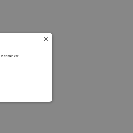
×
ī vienmēr var