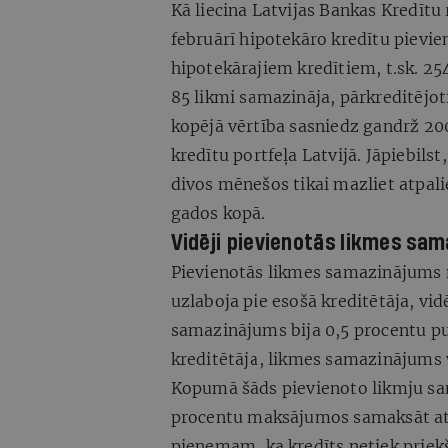
Kā liecina Latvijas Bankas Kredītu 
februārī hipotekāro kredītu pievi
hipotekārajiem kredītiem, t.sk. 25
85 likmi samazināja, pārkreditējot
kopējā vērtība sasniedz gandrž 20
kredītu portfeļa Latvijā. Jāpiebilst
divos mēnešos tikai mazliet atpalie
gados kopā.
Vidēji pievienotās likmes sa
Pievienotās likmes samazinājums n
uzlaboja pie esošā kreditētāja, vi
samazinājums bija 0,5 procentu pun
kreditētāja, likmes samazinājums 
Kopumā šāds pievienoto likmju sa
procentu maksājumos samaksāt atti
pieņemam, ka kredīts netiek priekšl