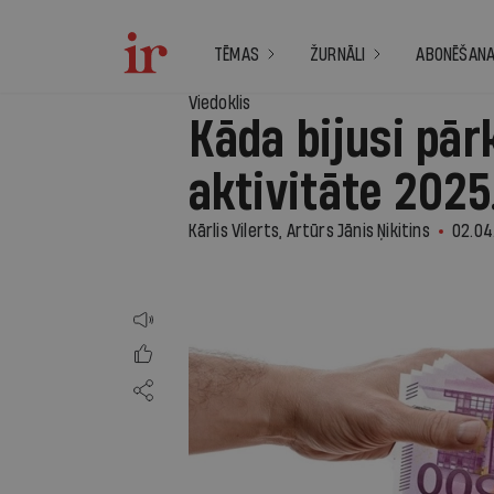
TĒMAS
ŽURNĀLI
ABONĒŠAN
Viedoklis
Kāda bijusi pār
aktivitāte 202
Kārlis Vilerts, Artūrs Jānis Ņikitins
02.04