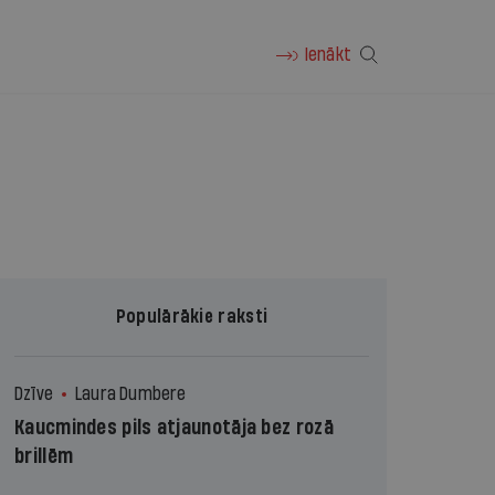
Ienākt
Populārākie raksti
Dzīve
Laura Dumbere
Kaucmindes pils atjaunotāja bez rozā
brillēm