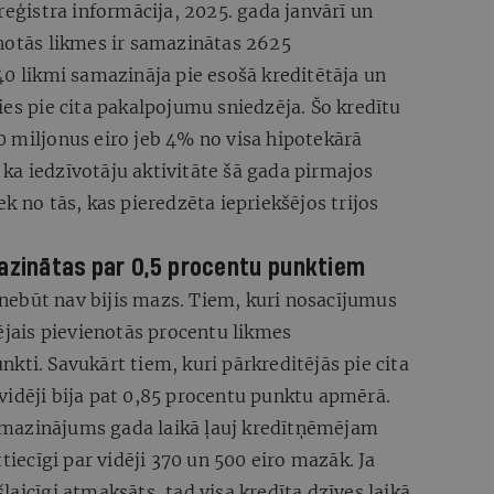
reģistra informācija, 2025. gada janvārī un
enotās likmes ir samazinātas 2625
40 likmi samazināja pie esošā kreditētāja un
ies pie cita pakalpojumu sniedzēja. Šo kredītu
0 miljonus eiro jeb 4% no visa hipotekārā
, ka iedzīvotāju aktivitāte šā gada pirmajos
k no tās, kas pieredzēta iepriekšējos trijos
mazinātas par 0,5 procentu punktiem
ebūt nav bijis mazs. Tiem, kuri nosacījumus
dējais pievienotās procentu likmes
kti. Savukārt tiem, kuri pārkreditējās pie cita
vidēji bija pat 0,85 procentu punktu apmērā.
mazinājums gada laikā ļauj kredītņēmējam
ecīgi par vidēji 370 un 500 eiro mazāk. Ja
aicīgi atmaksāts, tad visa kredīta dzīves laikā