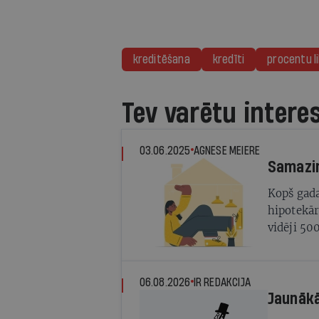
kreditēšana
kredīti
procentu l
Tev varētu intere
03.06.2025
AGNESE MEIERE
Samazi
Kopš gad
hipotekār
vidēji 50
aizņēmum
06.08.2026
IR REDAKCIJA
Jaunāk