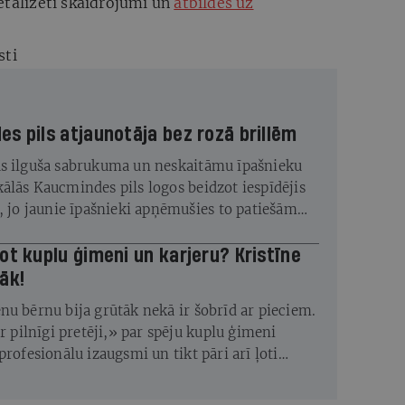
etalizēti skaidrojumi un
atbildes uz
sti
s pils atjaunotāja bez rozā brillēm
s ilguša sabrukuma un neskaitāmu īpašnieku
ālās Kaucmindes pils logos beidzot iespīdējis
s, jo jaunie īpašnieki apņēmušies to patiešām
ot kuplu ģimeni un karjeru? Kristīne
āk!
nu bērnu bija grūtāk nekā ir šobrīd ar pieciem.
ir pilnīgi pretēji,» par spēju kuplu ģimeni
profesionālu izaugsmi un tikt pāri arī ļoti
ves pārbaudījumiem saka fotogrāfe Kristīne