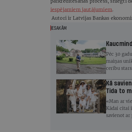
pārkreditēšanas process, sniegti d
iespējamiem jautājumiem
.
Autori ir Latvijas Bankas ekonomi
IESAKĀM
Kaucminde
Pēc 30 gadu
maiņas unik
cerību star
atjaunot
Kā savien
Tida to m
«Man ar vie
Kādai citai 
savienot ar 
smagiem dzī
Tīda