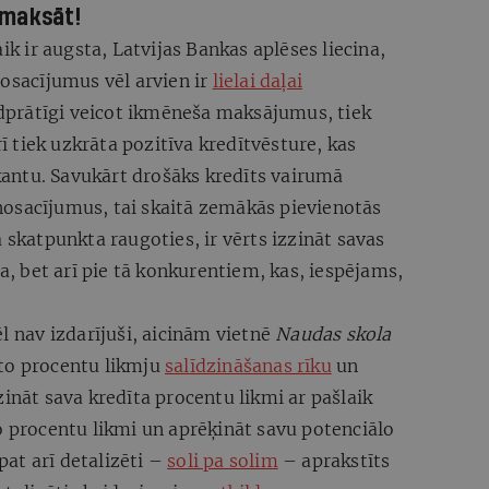
rmaksāt!
ik ir augsta, Latvijas Bankas aplēses liecina,
nosacījumus vēl arvien ir
lielai daļai
dprātīgi veicot ikmēneša maksājumus, tiek
tiek uzkrāta pozitīva kredītvēsture, kas
antu. Savukārt drošāks kredīts vairumā
osacījumus, tai skaitā zemākās pievienotās
 skatpunkta raugoties, ir vērts izzināt savas
ja, bet arī pie tā konkurentiem, kas, iespējams,
l nav izdarījuši, aicinām vietnē
Naudas skola
to procentu likmju
salīdzināšanas rīku
un
dzināt sava kredīta procentu likmi ar pašlaik
o procentu likmi un aprēķināt savu potenciālo
at arī detalizēti –
soli pa solim
– aprakstīts