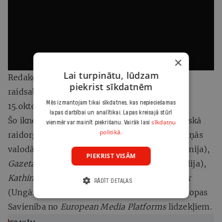
×
Lai turpinātu, lūdzam
Redakcijas piebilde: video būs aplūkojams
piekrist sīkdatnēm
raidsabiedrības
ARTE mājaslapā
līdz šāgada
Mēs izmantojam tikai sīkdatnes, kas nepieciešamas
15.oktobrim.
lapas darbībai un analītikai. Lapas kreisajā stūrī
Šo iknedēļas raidījumu veido Eiropas sabiedriskā
sīkdatņu
vienmēr var mainīt piekrišanu. Vairāk lasi
politikā.
raidorganizācija ARTE. Tas tiek publicēts deviņās
valodās, pateicoties sadarbībai ar
El País
(Spānija),
PIEKRIST VISĀM
Gazeta Wyborcza
(Polija),
Internazionale
(Itālija),
Kathimerini
(Grieķija),
Le Soir
(Beļģija),
Telex
RĀDĪT DETAĻAS
(Ungārija) un
Ir
(Latvija). Projektu finansē Eiropas
Savienība no
European Media Platforms
līdzekļiem.