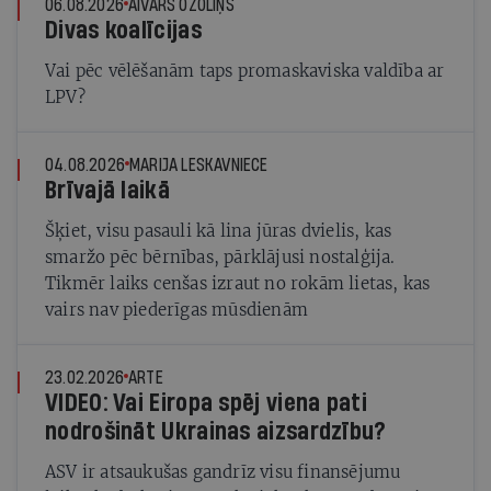
06.08.2026
AIVARS OZOLIŅŠ
Divas koalīcijas
Vai pēc vēlēšanām taps promaskaviska valdība ar
LPV?
04.08.2026
MARIJA LESKAVNIECE
Brīvajā laikā
Šķiet, visu pasauli kā lina jūras dvielis, kas
smaržo pēc bērnības, pārklājusi nostalģija.
Tikmēr laiks cenšas izraut no rokām lietas, kas
vairs nav piederīgas mūsdienām
23.02.2026
ARTE
VIDEO: Vai Eiropa spēj viena pati
nodrošināt Ukrainas aizsardzību?
ASV ir atsaukušas gandrīz visu finansējumu