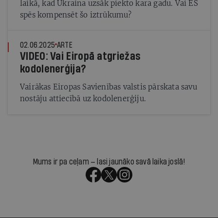
laikā, kad Ukraina uzsāk piekto kara gadu. Vai ES
spēs kompensēt šo iztrūkumu?
02.06.2025
ARTE
VIDEO: Vai Eiropā atgriežas
kodolenerģija?
Vairākas Eiropas Savienības valstis pārskata savu
nostāju attiecībā uz kodolenerģiju.
Mums ir pa ceļam — lasi jaunāko savā laika joslā!