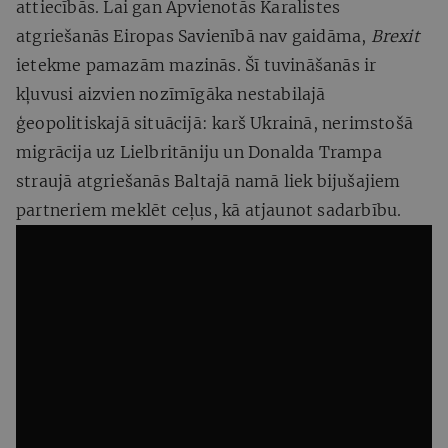
attiecībās. Lai gan Apvienotās Karalistes
atgriešanās Eiropas Savienībā nav gaidāma,
Brexit
ietekme pamazām mazinās. Šī tuvināšanās ir
kļuvusi aizvien nozīmīgāka nestabilajā
ģeopolitiskajā situācijā: karš Ukrainā, nerimstošā
migrācija uz Lielbritāniju un Donalda Trampa
straujā atgriešanās Baltajā namā liek bijušajiem
partneriem meklēt ceļus, kā atjaunot sadarbību.