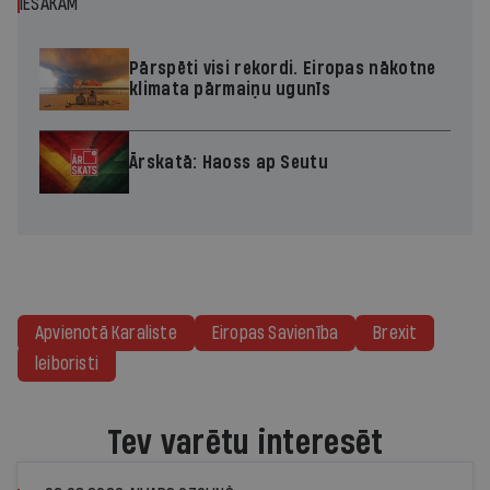
IESAKĀM
Pārspēti visi rekordi. Eiropas nākotne
klimata pārmaiņu ugunīs
Ārskatā: Haoss ap Seutu
Apvienotā Karaliste
Eiropas Savienība
Brexit
leiboristi
Tev varētu interesēt