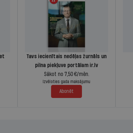
iet
Tavs iecienītais nedēļas žurnāls un
pilna piekļuve portālam ir.lv
Sākot no 7,50 €/mēn.
Izvēloties gada maksājumu
Abonēt