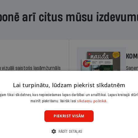
bonē arī citus mūsu izdevum
KOM
 vizuāli saistošs lasāmžurnāls
Saņem
iem. Stiprina lasītprasmi un
pilnu 
Lai turpinātu, lūdzam piekrist sīkdatnēm
am tikai sīkdatnes, kas nepieciešamas lapas darbībai un analītikai. Lapas kreisajā stūr
Cena
sīkdatņu politikā.
Abonēt
mainīt piekrišanu. Vairāk lasi
dā
Sāko
PIEKRIST VISĀM
RĀDĪT DETAĻAS
KOM