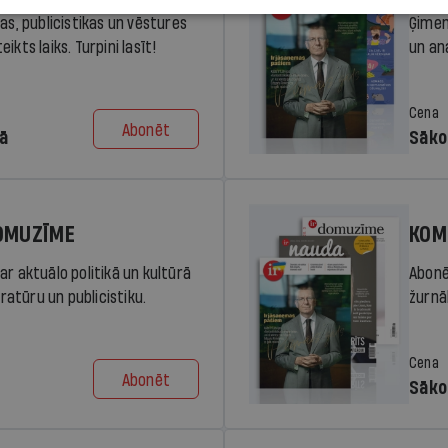
ras, publicistikas un vēstures
Ģimen
ikts laiks. Turpini lasīt!
un an
Cena
Abonēt
dā
Sāko
DOMUZĪME
KOM
ar aktuālo politikā un kultūrā
Abonē
eratūru un publicistiku.
žurnāl
Cena
Abonēt
Sāko