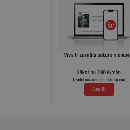
Viss Ir žurnālu saturs vienuv
Sākot no 3,90 €/mēn.
Izvēloties mēneša maksājumu
Abonēt