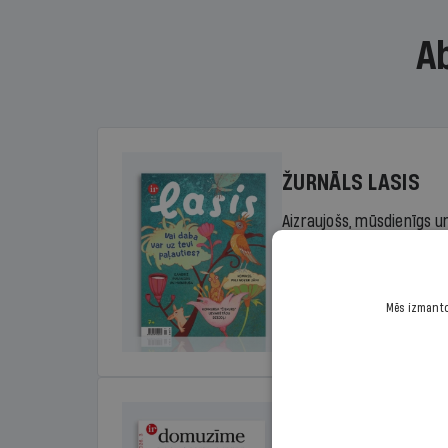
A
ŽURNĀLS LASIS
Aizraujošs, mūsdienīgs un
sākumskolas vecuma bērn
rada lasītprieku.
Mēs izmantoj
Cena
Sākot no 29,00 €/ga
DOMUZĪME