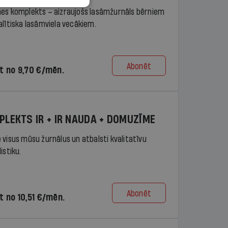
es komplekts – aizraujošs lasāmžurnāls bērniem
alītiska lasāmviela vecākiem.
Abonēt
t no 9,70 €/mēn.
PLEKTS IR + IR NAUDA + DOMUZĪME
 visus mūsu žurnālus un atbalsti kvalitatīvu
istiku.
Abonēt
t no 10,51 €/mēn.