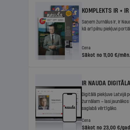
KOMPLEKTS IR + IR
Saņem žurnālus Ir, Ir Nau
kā arī pilnu piekļuvi portā
Cena
Sākot no 11,00 €/mēn
IR NAUDA DIGITĀL
Digitālā piekļuve Latvijā
žurnālam – lasi jaunākos 
saglabā vērtīgāko.
Cena
Sākot no 23,00 €/ga