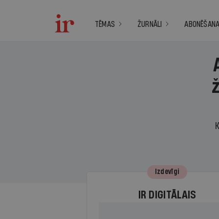
TĒMAS
ŽURNĀLI
ABONĒŠAN
K
Izdevīgi
IR DIGITĀLAIS