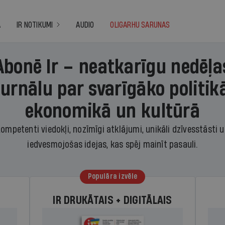
A
IR NOTIKUMI
AUDIO
OLIGARHU SARUNAS
Abonē Ir – neatkarīgu nedēļa
žurnālu par svarīgāko politikā
ekonomikā un kultūrā
ompetenti viedokļi, nozīmīgi atklājumi, unikāli dzīvesstāsti 
iedvesmojošas idejas, kas spēj mainīt pasauli.
Populāra izvēle
IR DRUKĀTAIS + DIGITĀLAIS