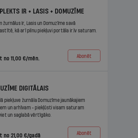
PLEKTS IR + LASIS + DOMUZĪME
 žurnālus Ir, Lasis un Domuzīme savā
stītē, kā arī pilnu piekļuvi portāla ir.lv saturam.
Abonēt
t no 11,00 €/mēn.
UZĪME DIGITĀLAIS
ālā piekļuve žurnāla Domuzīme jaunākajiem
iem un arhīvam - piekļūsti visam saturam
viet un saglabā vērtīgāko.
Abonēt
t no 21,00 €/gadā