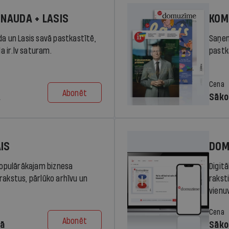
 NAUDA + LASIS
KOM
da un Lasis savā pastkastītē,
Saņem
la ir.lv saturam.
pastka
Cena
Abonēt
.
Sāko
AIS
DOM
 populārākajam biznesa
Digit
rakstus, pārlūko arhīvu un
rakst
vienu
Cena
Abonēt
dā
Sāko