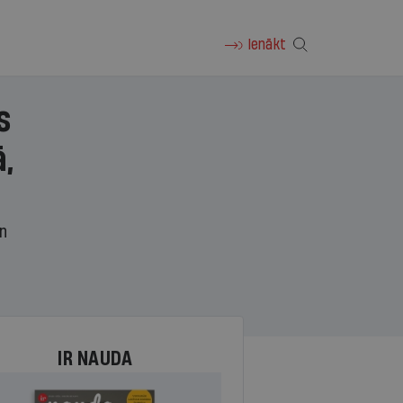
Ienākt
s
,
un
IR NAUDA