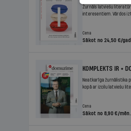
Žurnāls latviešu literatū
interesentiem. Vārdos izte
Cena
Sākot no 24,50 €/ga
KOMPLEKTS IR + 
Neatkarīga žurnālistika p
kopā ar izcilu latviešu lit
Cena
Sākot no 8,90 €/mēn.