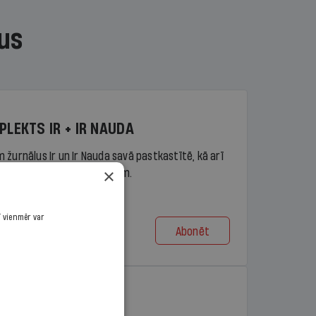
us
PLEKTS IR + IR NAUDA
 žurnālus Ir un Ir Nauda savā pastkastītē, kā arī
×
piekļuvi portāla ir.lv saturam.
ī vienmēr var
Abonēt
t no 9,10 €/mēn.
PLEKTS IR + LASIS