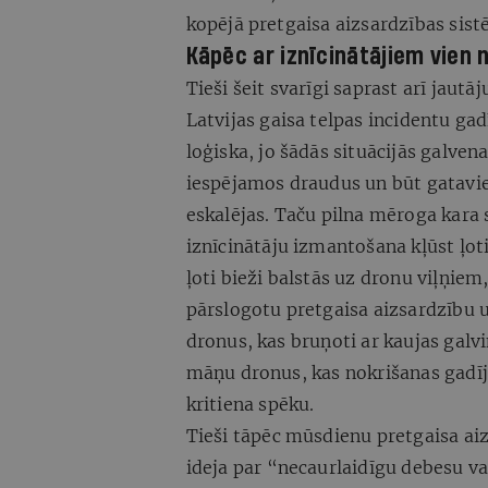
kopējā pretgaisa aizsardzības sist
Kāpēc ar iznīcinātājiem vien 
Tieši šeit svarīgi saprast arī jaut
Latvijas gaisa telpas incidentu ga
loģiska, jo šādās situācijās galven
iespējamos draudus un būt gataviem 
eskalējas. Taču pilna mēroga kara
iznīcinātāju izmantošana kļūst ļoti
ļoti bieži balstās uz dronu viļņiem
pārslogotu pretgaisa aizsardzību un
dronus, kas bruņoti ar kaujas gal
māņu dronus, kas nokrišanas gadīj
kritiena spēku.
Tieši tāpēc mūsdienu pretgaisa aiz
ideja par “necaurlaidīgu debesu v