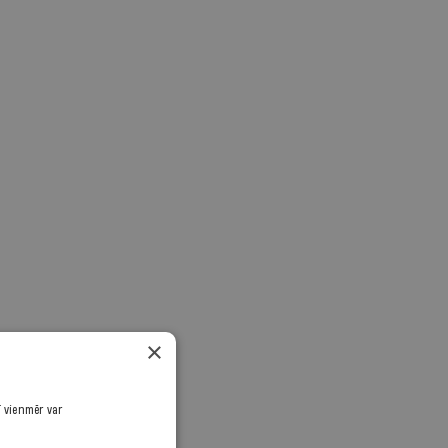
×
ī vienmēr var