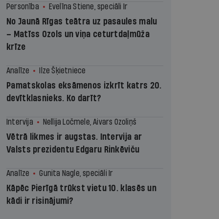
Personība
Evelīna Stiene, speciāli Ir
No Jaunā Rīgas teātra uz pasaules malu
– Matīss Ozols un viņa ceturtdaļmūža
krīze
Analīze
Ilze Šķietniece
Pamatskolas eksāmenos izkrīt katrs 20.
devītklasnieks. Ko darīt?
Intervija
Nellija Ločmele, Aivars Ozoliņš
Vētrā likmes ir augstas. Intervija ar
Valsts prezidentu Edgaru Rinkēviču
Analīze
Gunita Nagle, speciāli Ir
Kāpēc Pierīgā trūkst vietu 10. klasēs un
kādi ir risinājumi?