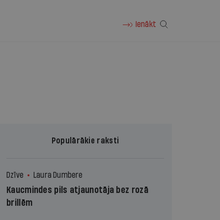
Ienākt
Populārākie raksti
Dzīve
Laura Dumbere
Kaucmindes pils atjaunotāja bez rozā
brillēm