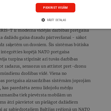
. Līdzīgas problēmas šobrīd risina praktiski
PIEKRIST VISĀM
 - ar IRIS-T sistēmu ieviešanu, moderniem
RĀDĪT DETAĻAS
u risinājumiem un slāņveida pretgaisa
IRIS-T ir moderna vidējās darbības pretgaisa
ta dažādu gaisa draudu pārtveršanai - sākot
dz raķetēm un droniem. Šīs sistēmas būtiska
un integrēties kopējā NATO pretgaisa
vija turpina stiprināt arī tuvās darbības
ot radarus, sensorus un attīstot pret-dronu
s mūsdienu drošības vidē. Viena no
bas pretgaisa aizsardzības sistēmām joprojām
a, kas paredzēta zemu lidojošu mērķu
a uzmanība tiek pievērsta mobilām un
ms ātri pārvietot un pielāgot dažādiem
ai ar sabiedrotajiem Baltijas reģionā un NATO