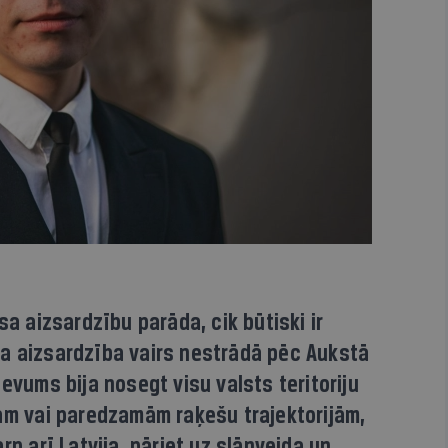
sa aizsardzību parāda, cik būtiski ir
a aizsardzība vairs nestrādā pēc Aukstā
devums bija nosegt visu valsts teritoriju
jām vai paredzamām raķešu trajektorijām,
rp arī Latvija, pāriet uz slāņveida un