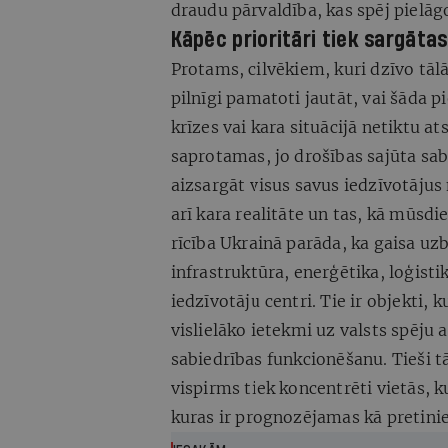
draudu pārvaldība, kas spēj pielāgo
Kāpēc prioritāri tiek sargātas
Protams, cilvēkiem, kuri dzīvo tāl
pilnīgi pamatoti jautāt, vai šāda p
krīzes vai kara situācijā netiktu a
saprotamas, jo drošības sajūta sabi
aizsargāt visus savus iedzīvotājus
arī kara realitāte un tas, kā mūsdi
rīcība Ukrainā parāda, ka gaisa uz
infrastruktūra, enerģētika, loģistik
iedzīvotāju centri. Tie ir objekti, 
vislielāko ietekmi uz valsts spēju
sabiedrības funkcionēšanu. Tieši tā
vispirms tiek koncentrēti vietās, k
kuras ir prognozējamas kā pretinie