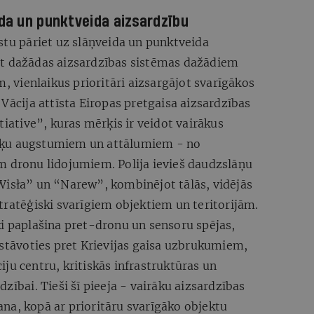
ida un punktveida aizsardzību
stu pāriet uz slāņveida un punktveida
ot dažādas aizsardzības sistēmas dažādiem
vienlaikus prioritāri aizsargājot svarīgākos
 Vācija attīsta Eiropas pretgaisa aizsardzības
tiative”, kuras mērķis ir veidot vairākus
rķu augstumiem un attālumiem - no
m dronu lidojumiem. Polija ievieš daudzslāņu
Wisła” un “Narew”, kombinējot tālās, vidējās
tratēģiski svarīgiem objektiem un teritorijām.
ki paplašina pret-dronu un sensoru spējas,
zstāvoties pret Krievijas gaisa uzbrukumiem,
ju centru, kritiskās infrastruktūras un
zībai. Tieši šī pieeja - vairāku aizsardzības
na, kopā ar prioritāru svarīgāko objektu