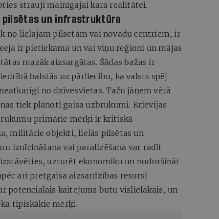
ties strauji mainīgajai kara realitātei.
 pilsētas un infrastruktūra
āk no lielajām pilsētām vai novadu centriem, ir
ieeja ir pietiekama un vai viņu reģioni un mājas
tstātas mazāk aizsargātas. Šādas bažas ir
edrībā balstās uz pārliecību, ka valsts spēj
 neatkarīgi no dzīvesvietas. Taču jāņem vērā
enās tiek plānoti gaisa uzbrukumi. Krievijas
brukumu primārie mērķi ir kritiskā
a, militārie objekti, lielās pilsētas un
kuru iznīcināšana vai paralizēšana var radīt
 aizstāvēties, uzturēt ekonomiku un nodrošināt
pēc arī pretgaisa aizsardzības resursi
ur potenciālais kaitējums būtu vislielākais, un
ka tipiskākie mērķi.