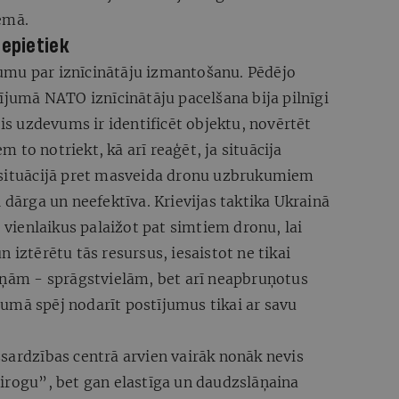
ēmā.
nepietiek
ājumu par iznīcinātāju izmantošanu. Pēdējo
dījumā NATO iznīcinātāju pacelšana bija pilnīgi
ais uzdevums ir identificēt objektu, novērtēt
to notriekt, kā arī reaģēt, ja situācija
 situācijā pret masveida dronu uzbrukumiem
 dārga un neefektīva. Krievijas taktika Ukrainā
, vienlaikus palaižot pat simtiem dronu, lai
 iztērētu tās resursus, iesaistot ne tikai
viņām - sprāgstvielām, bet arī neapbruņotus
umā spēj nodarīt postījumus tikai ar savu
sardzības centrā arvien vairāk nonāk nevis
airogu”, bet gan elastīga un daudzslāņaina