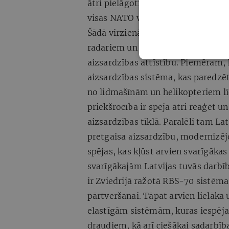
ātri pielāgoties jaunajai realitātei
visas NATO valstis.
Šādā virzienā attīstās arī Latvija
radariem un sensoriem, pret-dron
aizsardzības attīstību. Piemēram, 
aizsardzības sistēma, kas paredzē
no lidmašīnām un helikopteriem lī
priekšrocība ir spēja ātri reaģēt 
aizsardzības tīklā. Paralēli tam Lat
pretgaisa aizsardzību, modernizēj
spējas, kas kļūst arvien svarīgāka
svarīgākajām Latvijas tuvās darbī
ir Zviedrijā ražotā RBS-70 sistēm
pārtveršanai. Tāpat arvien lielāk
elastīgām sistēmām, kuras iespēja
draudiem, kā arī ciešākai sadarbīb