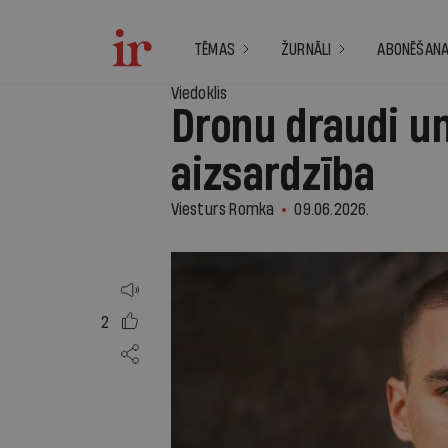
TĒMAS
ŽURNĀLI
ABONĒŠAN
Viedoklis
Dronu draudi u
aizsardzība
Viesturs Romka
09.06.2026.
2