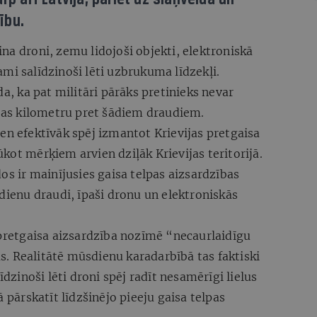
ību.
na droni, zemu lidojoši objekti, elektroniskā
mi salīdzinoši lēti uzbrukuma līdzekļi.
da, ka pat militāri pārāks pretinieks nevar
ijas kilometru pret šādiem draudiem.
en efektīvāk spēj izmantot Krievijas pretgaisa
kot mērķiem arvien dziļāk Krievijas teritorijā.
os ir mainījusies gaisa telpas aizsardzības
sdienu draudi, īpaši dronu un elektroniskās
 pretgaisa aizsardzība nozīmē “necaurlaidīgu
jas. Realitātē mūsdienu karadarbībā tas faktiski
īdzinoši lēti droni spēj radīt nesamērīgi lielus
ā pārskatīt līdzšinējo pieeju gaisa telpas