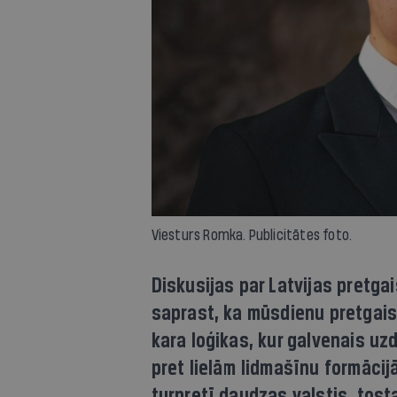
Viesturs Romka. Publicitātes foto.
Diskusijas par Latvijas pretgai
saprast, ka mūsdienu pretgais
kara loģikas, kur galvenais uz
pret lielām lidmašīnu formāci
turpretī daudzas valstis, tosta