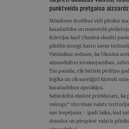
punktveida pretgaisa aizsardz
Mūsdienu drošības vidi pilnībā mai
karadarbība un masveidā pielietoja
Krievijas karš Ukrainā skaidri parā
pilnībā nosegt katru savas teritor
Vienlaikus redzam, ka Ukraina arvi
aizsardzības ievainojamības, uzbrū
Tas parāda, cik būtiski pēdējos gad
loģika un cik sarežģīti kļuvuši mū
karadarbības apstākļos.
Sabiedrībā eksistē priekšstats, ka
vairogu” virs visas valsts teritori
nav iespējams - īpaši laikā, kad sal
draudus un piespiest valstis pilnīb