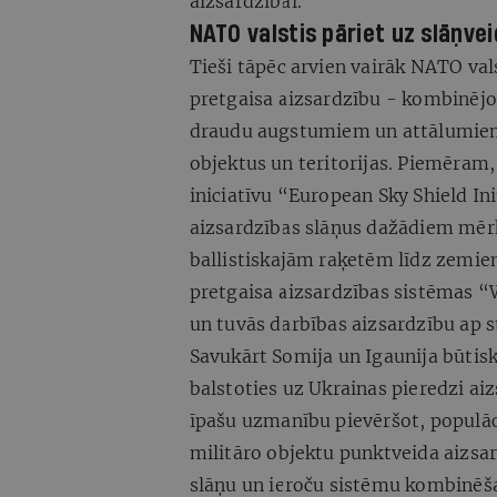
aizsardzībai.
NATO valstis pāriet uz slāņve
Tieši tāpēc arvien vairāk NATO val
pretgaisa aizsardzību - kombinēj
draudu augstumiem un attālumiem, 
objektus un teritorijas. Piemēram,
iniciatīvu “European Sky Shield Ini
aizsardzības slāņus dažādiem mē
ballistiskajām raķetēm līdz zemie
pretgaisa aizsardzības sistēmas “
un tuvās darbības aizsardzību ap s
Savukārt Somija un Igaunija būtis
balstoties uz Ukrainas pieredzi ai
īpašu uzmanību pievēršot, populāci
militāro objektu punktveida aizsard
slāņu un ieroču sistēmu kombinēša