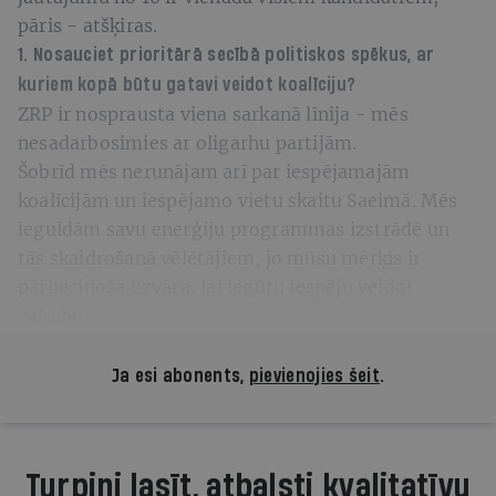
pāris - atšķiras.
1. Nosauciet prioritārā secībā politiskos spēkus, ar
kuriem kopā būtu gatavi veidot koalīciju?
ZRP ir nosprausta viena sarkanā līnija - mēs
nesadarbosimies ar oligarhu partijām.
Šobrīd mēs nerunājam arī par iespējamajām
koalīcijām un iespējamo vietu skaitu Saeimā. Mēs
ieguldām savu enerģiju programmas izstrādē un
tās skaidrošanā vēlētājiem, jo mūsu mērķis ir
pārliecinoša uzvara, lai iegūtu iespēju veidot
valdību.
Ja esi abonents,
pievienojies šeit
.
Turpini lasīt, atbalsti kvalitatīvu