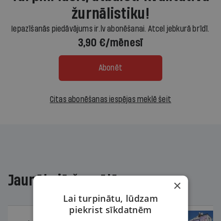
žurnālistiku!
Iepazīšanās piedāvājums ir.lv abonēšanai. Atcel jebkurā brīdī.
3,90 €/mēnesī
Abonēt
Citas abonēšanas iespējas meklē šeit
Jaunākajā žurnālā
×
Lai turpinātu, lūdzam
piekrist sīkdatnēm