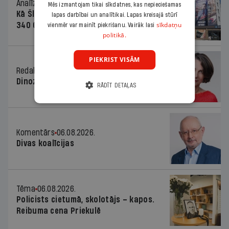
Analīze
06.08.2026.
Mēs izmantojam tikai sīkdatnes, kas nepieciešamas
Kā Šlesera partija palika nesodīta par
lapas darbībai un analītikai. Lapas kreisajā stūrī
sīkdatņu
340 000 vērtu reklāmas kampaņu
vienmēr var mainīt piekrišanu. Vairāk lasi
politikā.
PIEKRIST VISĀM
Redaktores sleja
06.08.2026.
Dinozaura triks
RĀDĪT DETAĻAS
Komentārs
06.08.2026.
Divas koalīcijas
Tēma
06.08.2026.
Policists cietumā, skolotājs – kapos.
Reibuma cena Priekulē