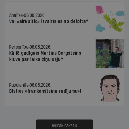
Analīze
06.08.2026.
Vai «airBaltic» izvairīsies no defolta?
Personība
06.08.2026.
Kā 18 gadīgais Martins Bergšteins
kļuva par laika ziņu seju?
Pusdienās
06.08.2026.
Bīsties «frankenšteina radījumu»!
Vairāk rakstu