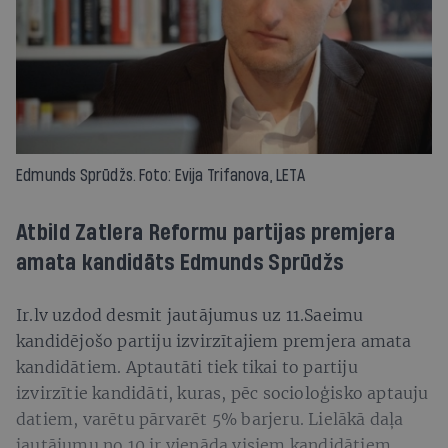
Edmunds Sprūdžs. Foto: Evija Trifanova, LETA
Atbild Zatlera Reformu partijas premjera
amata kandidāts Edmunds Sprūdžs
Ir.lv uzdod desmit jautājumus uz 11.Saeimu
kandidējošo partiju izvirzītajiem premjera amata
kandidātiem. Aptautāti tiek tikai to partiju
izvirzītie kandidāti, kuras, pēc socioloģisko aptauju
datiem, varētu pārvarēt 5% barjeru. Lielākā daļa
jautājumu no 10 ir vienāda visiem kandidātiem,