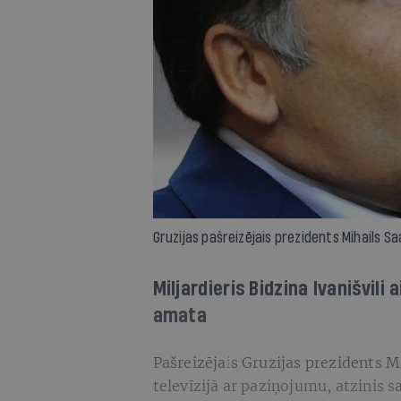
Gruzijas pašreizējais prezidents Mihails Saa
Miljardieris Bidzina Ivanišvili
amata
Pašreizējais Gruzijas prezidents Mi
televīzijā ar paziņojumu, atzinis s