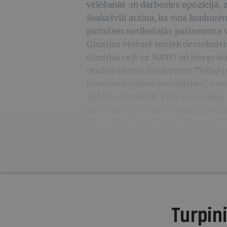
vēlēšanās un darbosies opozīcijā, 
Saakašvili atzina, ka viņa konkuren
pirmdien notikušajās parlamenta v
Gruzijas vēsturē notiek demokrāti
Gruzijas ceļš uz NATO un integrāc
otrdien preses konferencē Tbilisi 
provizoriskajiem rezultātiem, uzva
Bidzina Ivanišvili. Viņš arī aicinā
tam, kad viņš otrdien publiski at
soli - demisionēt, ziņo aģentūra "
Turpini