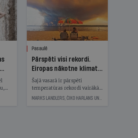
Pasaulē
ns
Pārspēti visi rekordi.
Eiropas nākotne klimata
pārmaiņu ugunīs
ēl
Šajā vasarā ir pārspēti
ju,
temperatūras rekordi vairākās
icas
Eiropas valstīs. Plosās milzīgi
MARKS LANDLERS, ČIKO HARLANS UN REIMONDS DŽUNS, © THE NEW YORK TIMES NEWS SERVICE
tītāju
mežu ugunsgrēki. Eksperti
tēm
brīdina: nākotne būs vēl
skarbāka
nāt