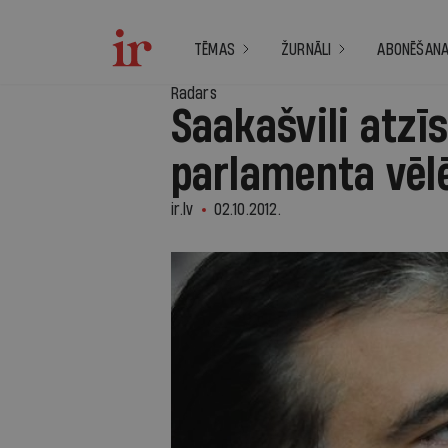
TĒMAS
ŽURNĀLI
ABONĒŠAN
Radars
Saakašvili atzī
parlamenta vēl
ir.lv
02.10.2012.