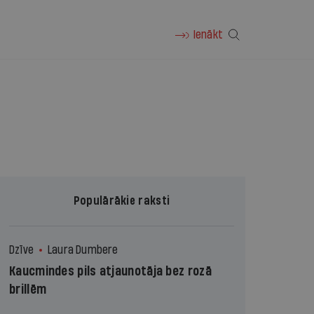
Ienākt
Populārākie raksti
Dzīve
Laura Dumbere
Kaucmindes pils atjaunotāja bez rozā
brillēm