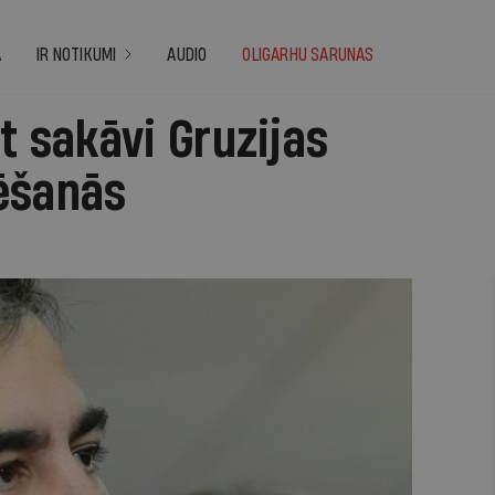
A
IR NOTIKUMI
AUDIO
OLIGARHU SARUNAS
st sakāvi Gruzijas
ēšanās