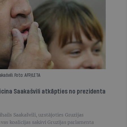
kašvili. Foto: AFP/LETA
 aicina Saakašvili atkāpties no prezidenta
hails Saakašvili, uzstājoties Gruzijas
avas koalīcijas sakāvi Gruzijas parlamenta