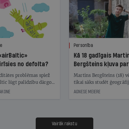
ze
Personība
«airBaltic»
Kā 18 gadīgais Marti
irīsies no defolta?
Bergšteins kļuva par
laika ziņu seju?
ditātes problēmas spiež
Martins Bergšteins (18) v
ltic lūgt palīdzību dārgo
tikai sāks studēt ģeogrāfi
āciju turētājiem, taču
bet viņa sacītajam jau uzt
JAKONE
AGNESE MEIERE
dēļ nebija kvoruma
tūkstošiem laika ziņu ska
nai. Vai lidsabiedrībai
Latvijā. Aiz dažām minū
 defolts, ja tā nespēs
televīzijas ēterā ir 11 gadi
ksāt augstos procentus,
uzcītīga darba, mammas
āpārskaita jau trīs dienas
atbalsts un drosme turpi
Vairāk rakstu