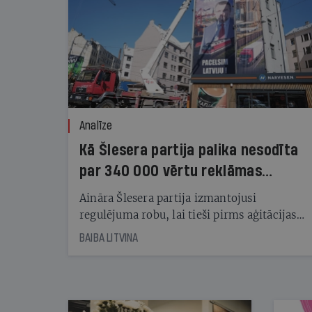
Analīze
Kā Šlesera partija palika nesodīta
par 340 000 vērtu reklāmas
kampaņu
Aināra Šlesera partija izmantojusi
regulējuma robu, lai tieši pirms aģitācijas
starta izreklamētos par summu, kas
BAIBA LITVINA
pārsniedz trešdaļu no likumīgi atļautajiem
kampaņas tēriņiem. KNAB pārkāpumus
nekonstatē