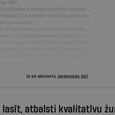
ziņo
BBC
.
ts miljardieris Bidzina Ivanišvili uzvarējis
ēlēšanās. Tas faktiski nozīmē, ka pirmoreiz
ska varas maiņa.
iju Eiropā nekādā gadījumā netiks mainīts,
paziņoja Gruzijas parlamenta vēlēšanās, pēc
rējušās apvienības "Gruzijas sapnis" līderis
ja pašreizējo prezidentu Mihailu Saakašvili pēc
zina savu zaudējumu vēlēšanās, spert nākamo
Interfaks".
Ja esi abonents,
pievienojies šeit
.
 lasīt, atbalsti kvalitatīvu žu