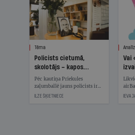
Tēma
Analī
Policists cietumā,
Vai 
skolotājs – kapos.
izva
Reibuma cena Priekulē
Pēc kautiņa Priekules
Likvi
zaļumballē jauns policists ir
airBa
nonācis cietumā, bet
oblig
ILZE ŠĶIETNIECE
IEVA 
cienījams pedagogs — kapos.
šone
Tik traģiska ir izrādījusies
lemša
divu promiļu reibuma cena
draud
sama
kas j