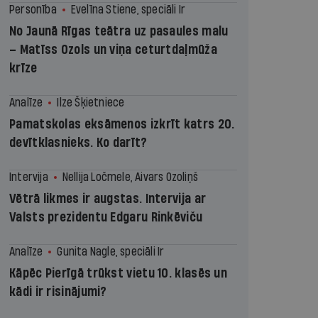
Personība
Evelīna Stiene, speciāli Ir
No Jaunā Rīgas teātra uz pasaules malu
– Matīss Ozols un viņa ceturtdaļmūža
krīze
Analīze
Ilze Šķietniece
Pamatskolas eksāmenos izkrīt katrs 20.
devītklasnieks. Ko darīt?
Intervija
Nellija Ločmele, Aivars Ozoliņš
Vētrā likmes ir augstas. Intervija ar
Valsts prezidentu Edgaru Rinkēviču
Analīze
Gunita Nagle, speciāli Ir
Kāpēc Pierīgā trūkst vietu 10. klasēs un
kādi ir risinājumi?