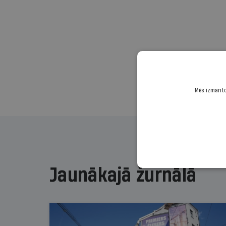
Mēs izmantoj
Jaunākajā žurnālā