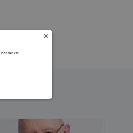
.
×
ī vienmēr var