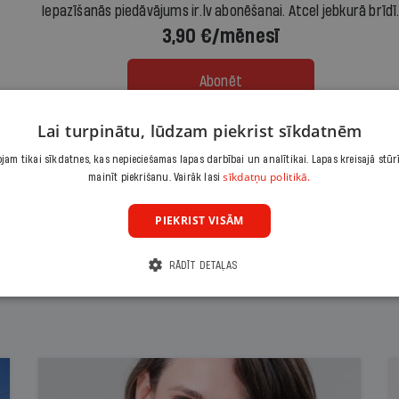
Iepazīšanās piedāvājums ir.lv abonēšanai. Atcel jebkurā brīdī
3,90 €/mēnesī
Abonēt
Lai turpinātu, lūdzam piekrist sīkdatnēm
Citas abonēšanas iespējas meklē šeit
am tikai sīkdatnes, kas nepieciešamas lapas darbībai un analītikai. Lapas kreisajā stūr
sīkdatņu politikā.
mainīt piekrišanu. Vairāk lasi
PIEKRIST VISĀM
RĀDĪT DETAĻAS