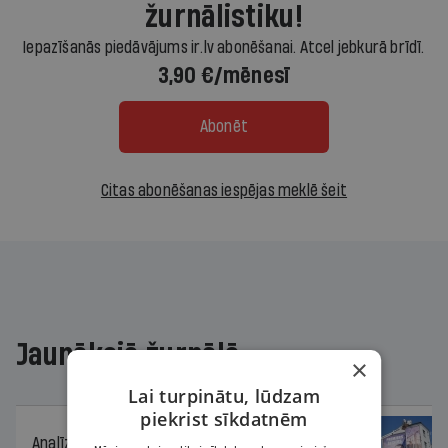
žurnālistiku!
Iepazīšanās piedāvājums ir.lv abonēšanai. Atcel jebkurā brīdī.
3,90 €/mēnesī
Abonēt
Citas abonēšanas iespējas meklē šeit
Jaunākajā žurnālā
×
Lai turpinātu, lūdzam
piekrist sīkdatnēm
Analīze
06.08.2026.