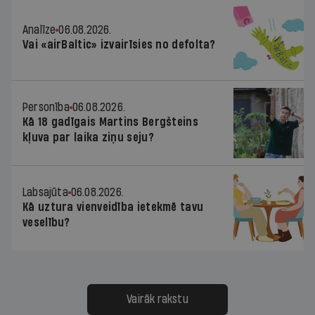
Analīze
06.08.2026.
Vai «airBaltic» izvairīsies no defolta?
Personība
06.08.2026.
Kā 18 gadīgais Martins Bergšteins
kļuva par laika ziņu seju?
Labsajūta
06.08.2026.
Kā uztura vienveidība ietekmē tavu
veselību?
Vairāk rakstu