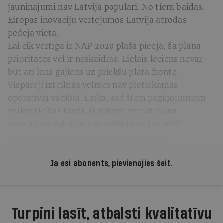
jauninājumi nav Latvijā populāri. No tiem baidās.
Eiropas inovāciju vērtējumos Latvija atrodas
pēdējā vietā.
Lai cik vērtīga ir NAP 2020 plašā pieeja, šā plāna
prioritātes vēl ir neskaidras. Lielais lēciens nevar
būt arī lēns gājiens uz priekšu platā frontē.
Vispārēji izteiktās vēlmes nav pietiekamas
operatīvai vadībai. Laikā, kad šiem paziņojumiem
trūkst ticības tautā, ir svarīgi izteikt plāna
prioritātes vairāk strukturālā formā ar reāli
sataustāmiem mērķiem un uzdevumiem.
Ja esi abonents,
pievienojies šeit
.
Turpini lasīt, atbalsti kvalitatīvu