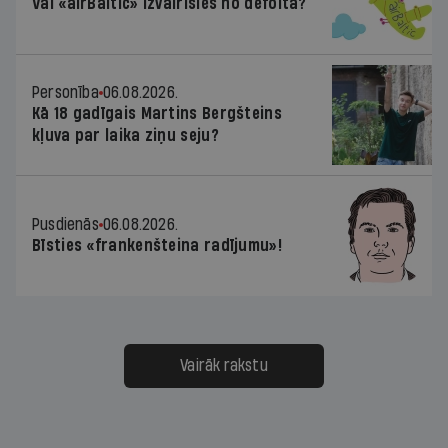
Vai «airBaltic» izvairīsies no defolta?
Personība
06.08.2026.
Kā 18 gadīgais Martins Bergšteins
kļuva par laika ziņu seju?
Pusdienās
06.08.2026.
Bīsties «frankenšteina radījumu»!
Vairāk rakstu