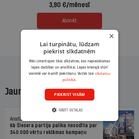
3,90 €/mēnesī
Abonēt
×
Citas abonēšanas iespējas meklē šeit
Lai turpinātu, lūdzam
piekrist sīkdatnēm
Mēs izmantojam tikai sīkdatnes, kas nepieciešamas
lapas darbībai un analītikai. Lapas kreisajā stūrī
sīkdatņu
vienmēr var mainīt piekrišanu. Vairāk lasi
politikā.
Jaunākajā žurnālā
PIEKRIST VISĀM
RĀDĪT DETAĻAS
Analīze
06.08.2026.
Kā Šlesera partija palika nesodīta par
340 000 vērtu reklāmas kampaņu