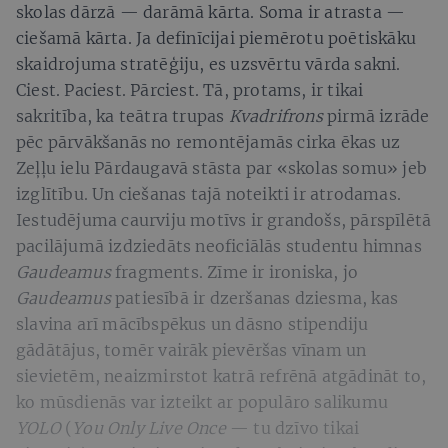
skolas dārzā — darāmā kārta. Soma ir atrasta —
ciešamā kārta. Ja definīcijai piemērotu poētiskāku
skaidrojuma stratēģiju, es uzsvērtu vārda sakni.
Ciest. Paciest. Pārciest. Tā, protams, ir tikai
sakritība, ka teātra trupas
Kvadrifrons
pirmā izrāde
pēc pārvākšanās no remontējamās cirka ēkas uz
Zeļļu ielu Pārdaugavā stāsta par «skolas somu» jeb
izglītību. Un ciešanas tajā noteikti ir atrodamas.
Iestudējuma caurviju motīvs ir grandošs, pārspīlētā
pacilājumā izdziedāts neoficiālās studentu himnas
Gaudeamus
fragments. Zīme ir ironiska, jo
Gaudeamus
patiesībā ir dzeršanas dziesma, kas
slavina arī mācībspēkus un dāsno stipendiju
gādātājus, tomēr vairāk pievēršas vīnam un
sievietēm, neaizmirstot katrā refrēnā atgādināt to,
ko mūsdienās var izteikt ar populāro salikumu
YOLO
(
You Only Live Once
— tu dzīvo tikai