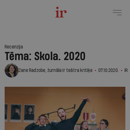
Recenzija
Tēma: Skola. 2020
Zane Radzobe, žurnāla Ir teātra kritiķe
07.10.2020.
IR