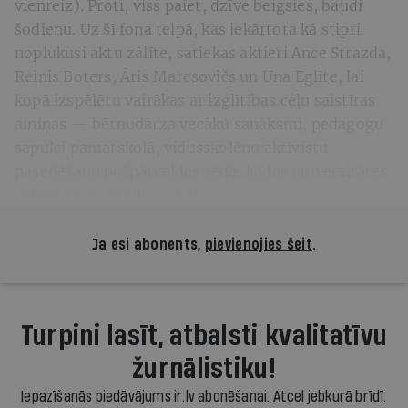
vienreiz). Proti, viss paiet, dzīve beigsies, baudi
šodienu. Uz šī fona telpā, kas iekārtota kā stipri
noplukusi aktu zālīte, satiekas aktieri Ance Strazda,
Reinis Boters, Āris Matesovičs un Una Eglīte, lai
kopā izspēlētu vairākas ar izglītības ceļu saistītas
ainiņas — bērnudārza vecāku sanāksmi, pedagogu
sapulci pamatskolā, vidusskolēnu aktīvistu
pasēdēšanu pašpārvaldes sēdē, kādas universitātes
satversmes sapulces sēdi.
Ja esi abonents,
pievienojies šeit
.
Turpini lasīt, atbalsti kvalitatīvu
žurnālistiku!
Iepazīšanās piedāvājums ir.lv abonēšanai. Atcel jebkurā brīdī.