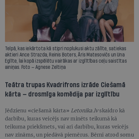
Telpā, kas iekārtota kā stipri noplukusi aktu zālīte, satiekas
aktieri Ance Strazda, Reinis Boters, Āris Matesovičs un Una
Eglīte, lai kopā izspēlētu vairākas ar izglītības ceļu saistītas
ainiņas. Foto — Agnese Zeltiņa
Teātra trupas Kvadrifrons izrāde Ciešamā
kārta — drosmīga komēdija par izglītību
Jēdzienu «ciešamā kārta»
Letonika.lv
skaidro kā
darbību, kuras veicējs nav minēts teikumā kā
teikuma priekšmets, vai arī darbību, kuras veicējs
nav zināms, un piedāvā piemērus. Bērni atrod somu